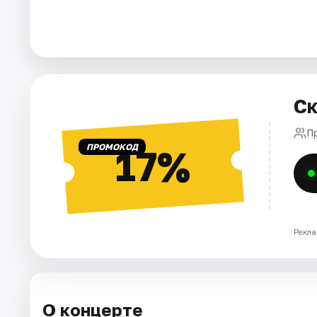
Города
Площадки
Ск
Артисты
П
Рейтинги
ПРОМОКОД
17%
Рекла
О концерте