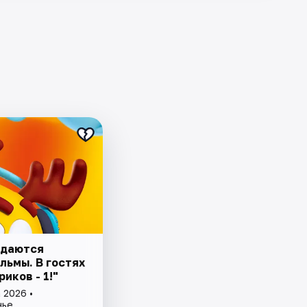
здаются
льмы. В гостях
иков - 1!"
 2026 •
нье