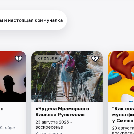
оры и настоящая коммуналка
от 2 950 ₽
ап
«Чудеса Мраморного
"Как со
Каньона Рускеала»
мультфи
у Смешар
23 августа 2026 •
воскресенье
 (Стейдж
23 августа
воскресе
Казанская пл.