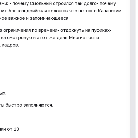
ми: • почему Смольный строился так долго• почему
нит Александрийская колонна• что не так с Казанским
мое важное и запоминающееся.
з ограничения по времени• отдохнуть на пуфиках•
 на смотровую в этот же день Многие гости
 кадров.
ых.
аты быстро заполняются.
ки от 13