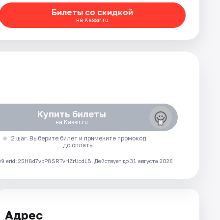
Билеты со скидкой
на Kassir.ru
Купить билеты
на Kassir.ru
2 шаг. Выберите билет и примените промокод
до оплаты
 erid: 25H8d7vbP8SRTvHZrUcdLB.
Действует до 31 августа 2026
Адрес