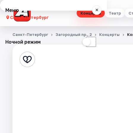
Меню
×
Концерты
Театр
С
Санкт-Петербург
Концерты
Санкт-Петербург
Загородный пр., 2
Концерты
Ко
Ночной режим
☀
☾
Театр
Стендап
Выставки
Квесты
Экскурсии
Спорт
События