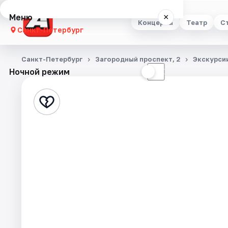
Меню
×
Концерты
Театр
С
Санкт-Петербург
Концерты
Санкт-Петербург
Загородный проспект, 2
Экскурси
Ночной режим
☀
☾
Театр
Стендап
Выставки
Квесты
Экскурсии
Спорт
События