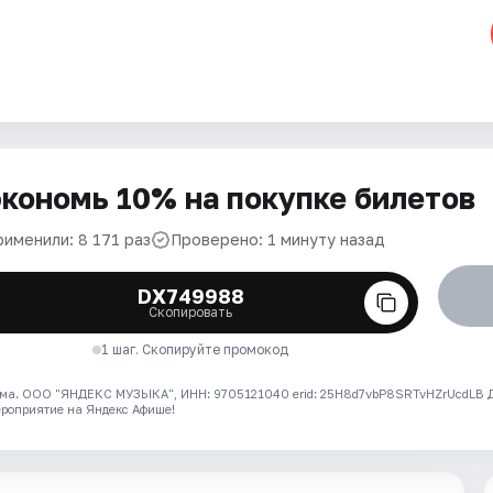
кономь 10% на покупке билетов
рименили: 8 171 раз
Проверено: 1 минуту назад
DX749988
Скопировать
1 шаг. Скопируйте промокод
ма. ООО "ЯНДЕКС МУЗЫКА", ИНН: 9705121040 erid: 25H8d7vbP8SRTvHZrUcdLB
ероприятие на Яндекс Афише!