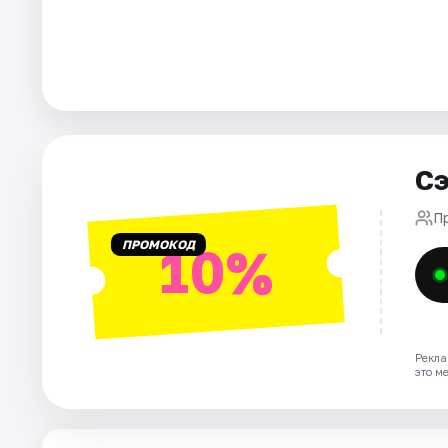
Города
Площадки
Артисты
Сэ
Рейтинги
П
ПРОМОКОД
10%
Рекла
это м