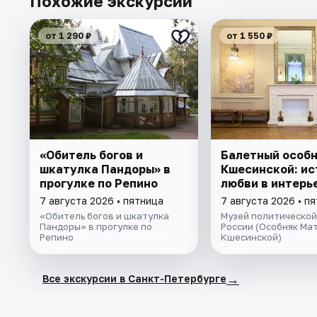
Похожие экскурсии
от 1 290 ₽
от 1 550 ₽
«Обитель богов и
Балетный особ
шкатулка Пандоры» в
Кшесинской: ис
прогулке по Репино
любви в интерь
7 августа 2026 • пятница
7 августа 2026 • п
«Обитель богов и шкатулка
Музей политической
Пандоры» в прогулке по
России (Особняк Ма
Репино
Кшесинской)
→
Все экскурсии в Санкт-Петербурге