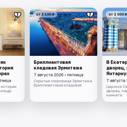
от 2 100 ₽
от 2 000 ₽
няк
Бриллиантовая
В Екате
тория
кладовая Эрмитажа
дворец, 
ерах
Янтарну
7 августа 2026 • пятница
ятница
7 августа 
Скрытые сокровища Эрмитажа.
Бриллиантовая кладовая
 истории
Царское С
тильды
дворец, па
комната