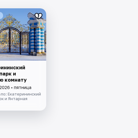
рининский
парк и
ю комнату
2026 • пятница
ело: Екатерининский
рк и Янтарная