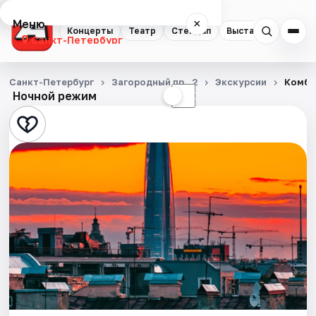
Меню
×
Концерты
Театр
Стендап
Выставки
Квест
Санкт-Петербург
Концерты
Санкт-Петербург
Загородный пр., 2
Экскурсии
Комбо
Ночной режим
☀
☾
Театр
Стендап
Выставки
Квесты
Экскурсии
Спорт
События