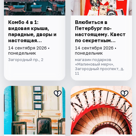
Комбо 4 в 1:
Влюбиться в
видовая крыша,
Петербург по-
парадные, дворы и
настоящему. Квест
настоящая
по секретным
коммуналка
местам
14 сентября 2026 •
14 сентября 2026 •
понедельник
понедельник
Загородный пр., 2
магазин подарков
«Малиновый мерч»,
Загородный проспект, д.
11