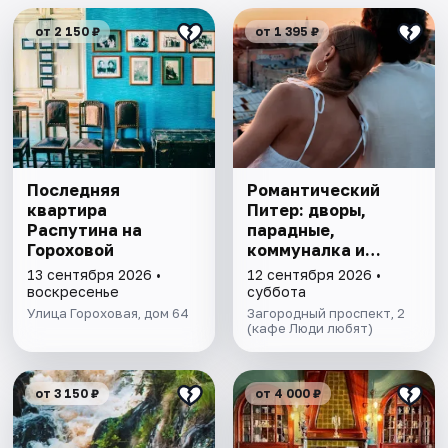
от 2 150 ₽
от 1 395 ₽
Последняя
Романтический
квартира
Питер: дворы,
Распутина на
парадные,
Гороховой
коммуналка и
крыша
13 сентября 2026 •
12 сентября 2026 •
воскресенье
суббота
Улица Гороховая, дом 64
Загородный проспект, 2
(кафе Люди любят)
от 3 150 ₽
от 4 000 ₽