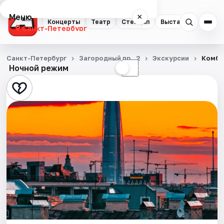
Меню
×
Концерты
Театр
Стендап
Выставки
Квест
Санкт-Петербург
Концерты
Санкт-Петербург
Загородный пр., 2
Экскурсии
Комбо
Ночной режим
☀
☾
Театр
Стендап
Выставки
Квесты
Экскурсии
Спорт
События