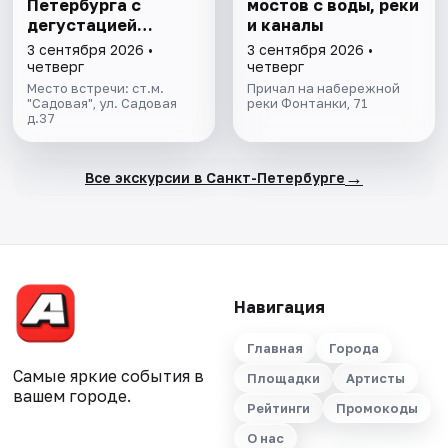
Петербурга с
мостов с воды, реки
дегустацией
и каналы
питерских настоек
3 сентября 2026 •
3 сентября 2026 •
четверг
четверг
Место встречи: ст.м.
Причал на набережной
"Садовая", ул. Садовая
реки Фонтанки, 71
д.37
→
Все экскурсии в Санкт-Петербурге
Навигация
Главная
Города
Самые яркие события в
Площадки
Артисты
вашем городе.
Рейтинги
Промокоды
О нас