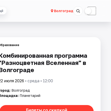
☀
☾
Волгоград
щё
Образование
Комбинированная программа
"Разноцветная Вселенная" в
Волгограде
22 июля 2026
• среда • 12:00
Город:
Волгоград
Площадка:
Планетарий
Билеты со скидкой