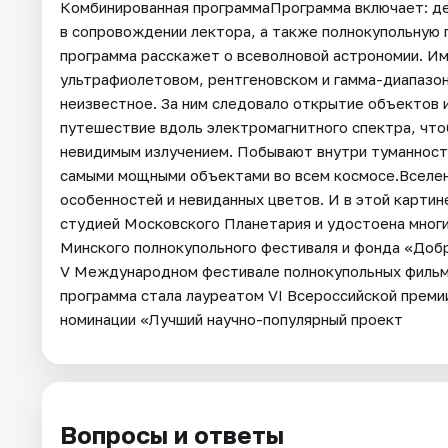
Комбинированная программаПрограмма включает: де
в сопровождении лектора, а также полнокупольную 
программа расскажет о всеволновой астрономии. Им
ультрафиолетовом, рентгеновском и гамма-диапазон
неизвестное. За ним следовало открытие объектов и
путешествие вдоль электромагнитного спектра, что
невидимым излучением. Побывают внутри туманност
самыми мощными объектами во всем космосе.Вселенн
особенностей и невиданных цветов. И в этой карти
студией Московского Планетария и удостоена многих
Минского полнокупольного фестиваля и фонда «Добр
V Международном фестивале полнокупольных фильмо
программа стала лауреатом VI Всероссийской премии 
номинации «Лучший научно-популярный проект
Вопросы и ответы