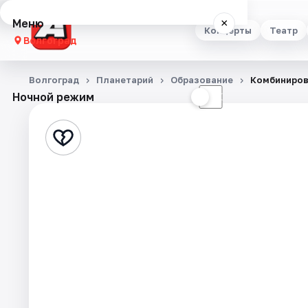
Меню
×
Концерты
Театр
Волгоград
Концерты
Волгоград
Планетарий
Образование
Комбиниров
Ночной режим
☀
☾
Театр
Стендап
Выставки
Квесты
Экскурсии
Спорт
События