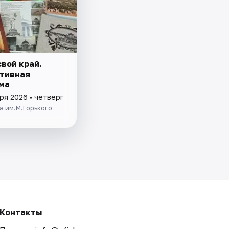
вой край.
тивная
ма
ря 2026 • четверг
 им.М.Горького
Контакты