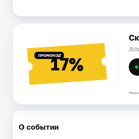
Города
Площадки
Ск
Артисты
П
ПРОМОКОД
17%
Рейтинги
Рекла
О событии