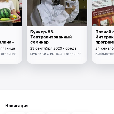
Бункер-86.
Познай с
т
Театрализованный
Интерак
алина»
семинар
програм
 пятница
23 сентября 2026 • среда
24 сентяб
 Гагарина"
МУК "ККи О им. Ю.А. Гагарина"
Библиотека
Навигация