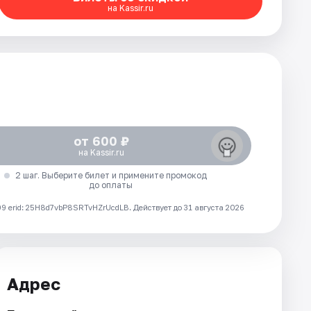
на Kassir.ru
от 600 ₽
на Kassir.ru
2 шаг. Выберите билет и примените промокод
до оплаты
 erid: 25H8d7vbP8SRTvHZrUcdLB.
Действует до 31 августа 2026
Адрес