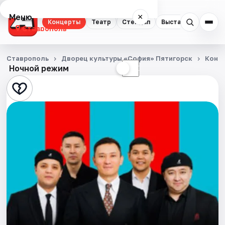
Меню
×
Концерты
Театр
Стендап
Выставки
Спорт
Ставрополь
Концерты
Ставрополь
Дворец культуры «София» Пятигорск
Конц
Ночной режим
☀
☾
Театр
Стендап
Выставки
Спорт
События
Города