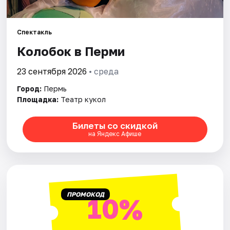
Города
Спектакль
Колобок в Перми
Площадки
23 сентября 2026
• среда
Артисты
Город:
Пермь
Рейтинги
Площадка:
Театр кукол
Билеты со скидкой
на Яндекс Афише
ПРОМОКОД
10%