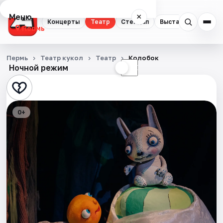
Меню
×
Концерты
Театр
Стендап
Выставки
Квест
Пермь
Концерты
Пермь
Театр кукол
Театр
Колобок
Ночной режим
☀
☾
Театр
Стендап
0+
Выставки
Квесты
Экскурсии
Спорт
События