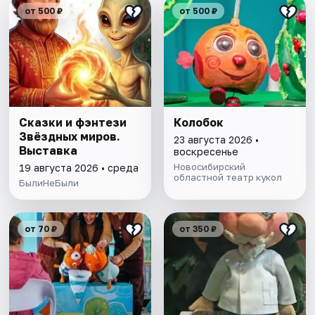
от 500 ₽
от 500 ₽
Сказки и фэнтези
Колобок
Звёздных миров.
23 августа 2026 •
Выставка
воскресенье
Новосибирский
19 августа 2026 • среда
областной театр кукол
БылиНеБыли
от 70 ₽
от 350 ₽