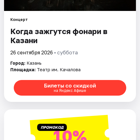
Города
Концерт
Когда зажгутся фонари в
Площадки
Казани
Артисты
26 сентября 2026
• суббота
Рейтинги
Город:
Казань
Площадка:
Театр им. Качалова
Билеты со скидкой
на Яндекс Афише
ПРОМОКОД
10%