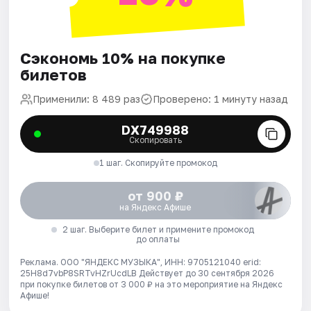
Сэкономь 10% на покупке
билетов
Применили: 8 489 раз
Проверено: 1 минуту назад
DX749988
Скопировать
1 шаг. Скопируйте промокод
от 900 ₽
на Яндекс Афише
2 шаг. Выберите билет и примените промокод
до оплаты
Реклама. ООО "ЯНДЕКС МУЗЫКА", ИНН: 9705121040 erid:
25H8d7vbP8SRTvHZrUcdLB
Действует до 30 сентября 2026
при покупке билетов от 3 000 ₽ на это мероприятие на Яндекс
Афише!