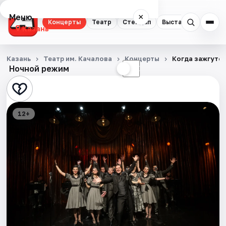
Меню
×
Концерты
Театр
Стендап
Выставки
Квест
Казань
Концерты
Казань
Театр им. Качалова
Концерты
Когда зажгутс
Ночной режим
☀
☾
Театр
Стендап
12+
Выставки
Квесты
Экскурсии
Спорт
События