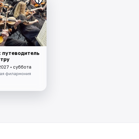
: путеводитель
стру
2027 • суббота
ая филармония
а