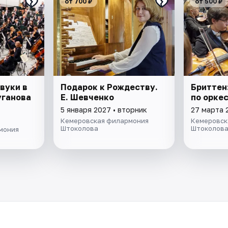
от 700 ₽
от 500 ₽
вуки в
Подарок к Рождеству.
Бриттен
уганова
Е. Шевченко
по орке
5 января 2027 • вторник
27 марта 
Кемеровская филармония
Кемеровск
Штоколова
Штоколов
мония