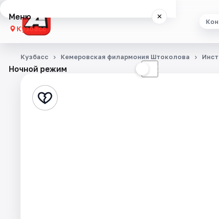
Меню
×
Кон
Кузбасс
Концерты
Кузбасс
Кемеровская филармония Штоколова
Инст
Ночной режим
☀
☾
Театр
Выставки
Экскурсии
События
Города
Площадки