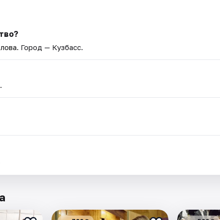
тво?
лова
. Город — Кузбасс.
.
.
а