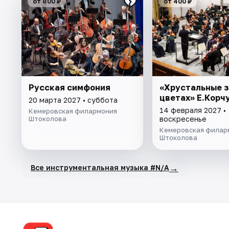
от 800 ₽
от 400 ₽
Русская симфония
«Хрустальные з
цветах» Е.Корч
20 марта 2027 • суббота
14 февраля 2027 •
Кемеровская филармония
Штоколова
воскресенье
Кемеровская филар
Штоколова
→
Все инструментальная музыка #N/A