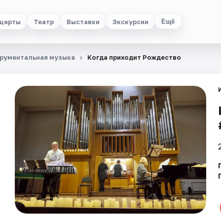
церты
Театр
Выставки
Экскурсии
Ещё
рументальная музыка
Когда приходит Рождество