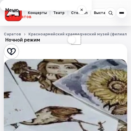
Меню
×
Концерты
Театр
Стендап
Выставки
Квест
Саратов
Концерты
Саратов
Красноармейский краеведческий музей (филиал 
Ночной режим
☀
☾
Театр
Стендап
Выставки
Квесты
Экскурсии
События