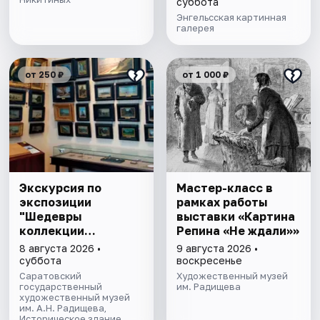
суббота
Энгельсская картинная
галерея
от 250 ₽
от 1 000 ₽
Экскурсия по
Мастер-класс в
экспозиции
рамках работы
"Шедевры
выставки «Картина
коллекции
Репина «Не ждали»»
Радищевского
8 августа 2026 •
9 августа 2026 •
музея"
суббота
воскресенье
Саратовский
Художественный музей
государственный
им. Радищева
художественный музей
им. А.Н. Радищева,
Историческое здание