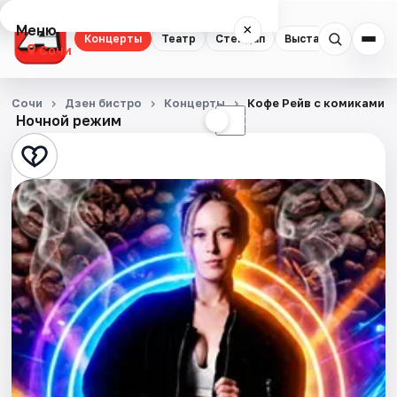
Меню
×
Концерты
Театр
Стендап
Выставки
Квест
Сочи
Концерты
Сочи
Дзен бистро
Концерты
Кофе Рейв с комиками
Ночной режим
☀
☾
Театр
Стендап
Выставки
Квесты
Экскурсии
Спорт
События