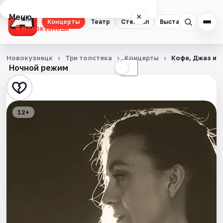
Меню
×
Концерты
Театр
Стендап
Выставки
Квест
Новокузнецк
Концерты
Новокузнецк
Три толстяка
Концерты
Кофе, Джаз и 
Ночной режим
☀
☾
Театр
Стендап
12+
Выставки
Квесты
Экскурсии
События