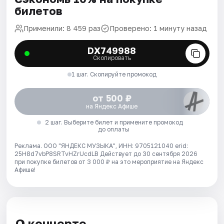
билетов
Применили: 8 459 раз
Проверено: 1 минуту назад
DX749988
Скопировать
1 шаг. Скопируйте промокод
от 500 ₽
на Яндекс Афише
2 шаг. Выберите билет и примените промокод
до оплаты
Реклама. ООО "ЯНДЕКС МУЗЫКА", ИНН: 9705121040 erid:
25H8d7vbP8SRTvHZrUcdLB
Действует до 30 сентября 2026
при покупке билетов от 3 000 ₽ на это мероприятие на Яндекс
Афише!
О концерте