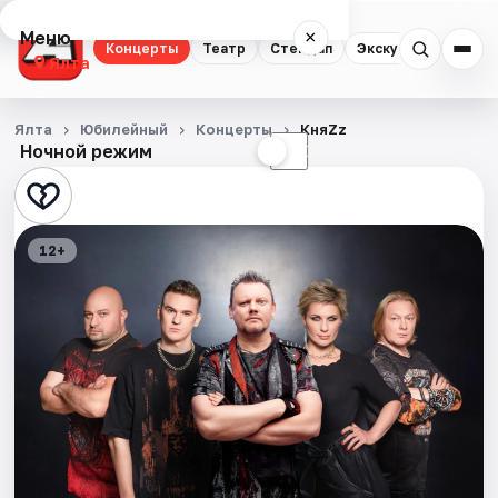
Меню
×
Концерты
Театр
Стендап
Экскурсии
Ялта
Концерты
Ялта
Юбилейный
Концерты
КняZz
Ночной режим
☀
☾
Театр
Стендап
12+
Экскурсии
События
Города
Площадки