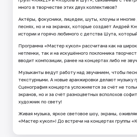
много в творчестве этих двух коллективов?
Актёры, фокусники, лицедеи, шуты, клоуны и многие
песнях, но и на экранах, которые создаёт Андрей 
истории и горячо любимого с детства Шута, которы
Программа «Мастер кукол» рассчитана как на широк
нетленки, так и на искушённого поклонника творчест
вводит композиции, ранее на концертах либо не зву
Музыканты ведут работу над звучанием, чтобы песн
текстурными. А новые аранжировки делают музыку г
Сценография концерта усложняется за счёт не толь
экранов, но и за счёт разноцветных всполохов софи
художник по свету!
Живая музыка, яркое световое шоу, экраны, оживля
«Мастер кукол»! До встречи на концертах группы «