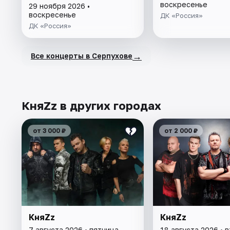
воскресенье
29 ноября 2026 •
воскресенье
ДК «Россия»
ДК «Россия»
→
Все концерты в Серпухове
КняZz в других городах
от 3 000 ₽
от 2 000 ₽
КняZz
КняZz
7 августа 2026 • пятница
18 августа 2026 • 