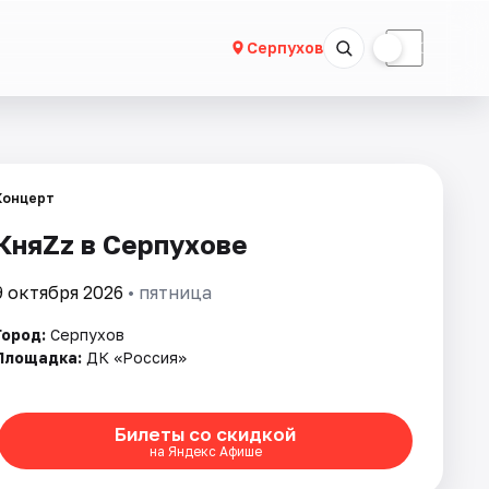
☀
☾
Серпухов
Концерт
КняZz в Серпухове
9 октября 2026
• пятница
Город:
Серпухов
Площадка:
ДК «Россия»
Билеты со скидкой
на Яндекс Афише