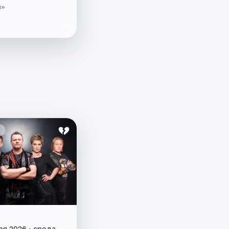
я»
ря 2026 • среда