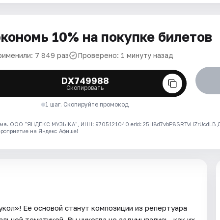
кономь 10% на покупке билетов
рименили: 7 849 раз
Проверено: 1 минуту назад
DX749988
Скопировать
1 шаг. Скопируйте промокод
ма. ООО "ЯНДЕКС МУЗЫКА", ИНН: 9705121040 erid: 25H8d7vbP8SRTvHZrUcdLB
ероприятие на Яндекс Афише!
кол»! Её основой станут композиции из репертуара
альной тематикой. Вы никогда не задумывались, как их