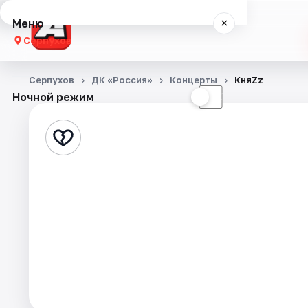
Меню
×
Серпухов
Концерты
Серпухов
ДК «Россия»
Концерты
КняZz
Ночной режим
☀
☾
Театр
Стендап
События
Города
Площадки
Артисты