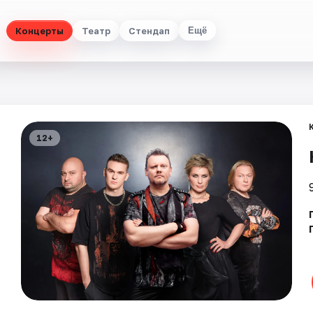
Концерты
Театр
Стендап
Ещё
12+