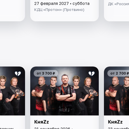
27 февраля 2027 • суббота
ДК «Росси
КДЦ «Протон» (Протвино)
от 3 700 ₽
от 2 700 ₽
КняZz
КняZz
вторник
21 сентября 2026 •
23 сентяб