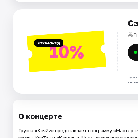
Рейтинги
Сэ
П
ПРОМОКОД
10%
Рекла
это м
О концерте
Группа «КняZz» представляет программу «Мастер ку
групп «КняZz» и «Король и Шут», связанные с театр