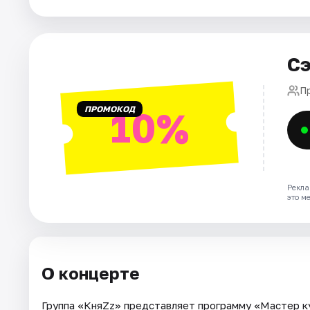
Города
Площадки
Сэ
Артисты
П
Рейтинги
ПРОМОКОД
10%
Рекла
это м
О концерте
Группа «КняZz» представляет программу «Мастер ку