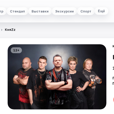
тр
Стендап
Выставки
Экскурсии
Спорт
Ещё
КняZz
12+