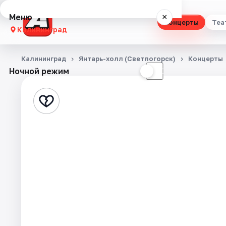
Меню
×
Концерты
Теа
Калининград
Концерты
Калининград
Янтарь-холл (Светлогорск)
Концерты
Ночной режим
☀
☾
Театр
Стендап
Выставки
Экскурсии
Спорт
События