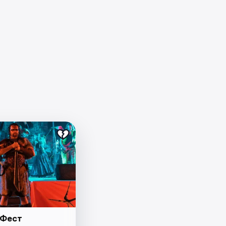
нФест