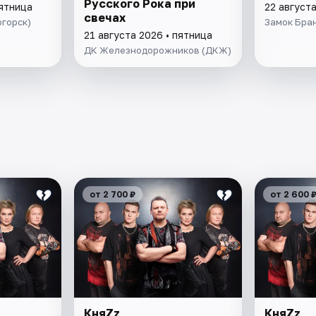
Русского Рока при
пятница
22 август
свечах
огорск)
Замок Бра
21 августа 2026 • пятница
ДК Железнодорожников (ДКЖ)
от 2 700 ₽
от 2 600 
КняZz
КняZz