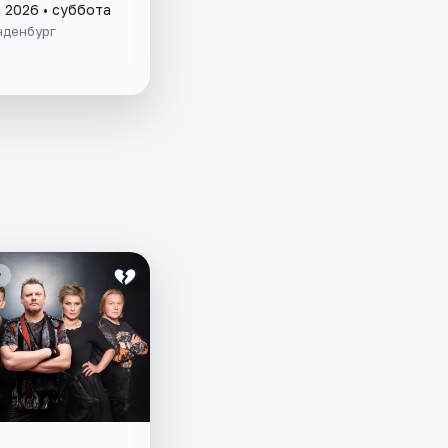
а 2026 • суббота
нденбург
₽