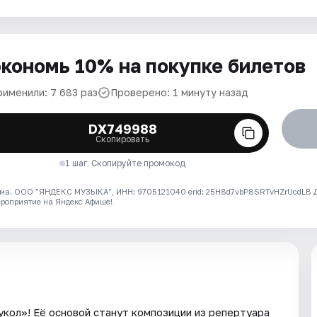
кономь 10% на покупке билетов
рименили: 7 683 раз
Проверено: 1 минуту назад
DX749988
Скопировать
1 шаг. Скопируйте промокод
ма. ООО "ЯНДЕКС МУЗЫКА", ИНН: 9705121040 erid: 25H8d7vbP8SRTvHZrUcdLB
ероприятие на Яндекс Афише!
кол»! Её основой станут композиции из репертуара