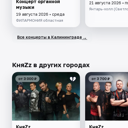
Концерт органной
21 августа 2026 • 
музыки
Янтарь-холл (Светл
19 августа 2026 • среда
ФИЛАРМОНИЯ областная
→
Все концерты в Калининграде
КняZz в других городах
от 3 000 ₽
от 3 700 ₽
КняZz
КняZz