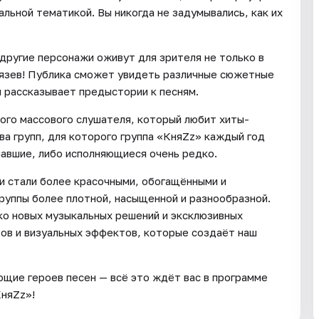
альной тематикой. Вы никогда не задумывались, как их
 другие персонажи оживут для зрителя не только в
Князев! Публика сможет увидеть различные сюжетные
й рассказывает предыстории к песням.
ого массового слушателя, который любит хиты-
ва групп, для которого группа «КняZz» каждый год
чавшие, либо исполняющиеся очень редко.
и стали более красочными, обогащёнными и
руппы более плотной, насыщенной и разнообразной.
ко новых музыкальных решений и эксклюзивных
тов и визуальных эффектов, которые создаёт наш
ющие героев песен — всё это ждёт вас в программе
КняZz»!