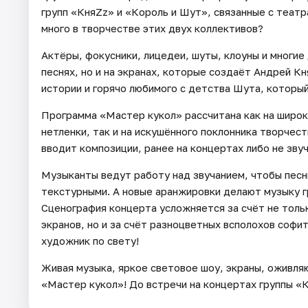
групп «КняZz» и «Король и Шут», связанные с театр
много в творчестве этих двух коллективов?
Актёры, фокусники, лицедеи, шуты, клоуны и многие
песнях, но и на экранах, которые создаёт Андрей 
истории и горячо любимого с детства Шута, которы
Программа «Мастер кукол» рассчитана как на широк
нетленки, так и на искушённого поклонника творчест
вводит композиции, ранее на концертах либо не зву
Музыканты ведут работу над звучанием, чтобы песн
текстурными. А новые аранжировки делают музыку г
Сценография концерта усложняется за счёт не толь
экранов, но и за счёт разноцветных всполохов софи
художник по свету!
Живая музыка, яркое световое шоу, экраны, оживля
«Мастер кукол»! До встречи на концертах группы «