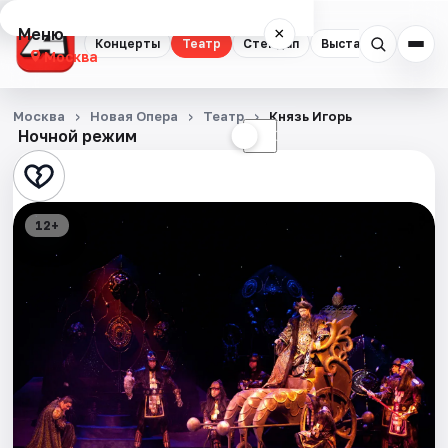
Меню
×
Концерты
Театр
Стендап
Выставки
Квест
Москва
Концерты
Москва
Новая Опера
Театр
Князь Игорь
Ночной режим
☀
☾
Театр
Стендап
12+
Выставки
Квесты
Экскурсии
Спорт
События