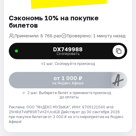
Сэкономь 10% на покупке
билетов
Применили: 8 768 раз
Проверено: 1 минуту назад
DX749988
Скопировать
1 шаг. Скопируйте промокод
от 1 000 ₽
на Яндекс Афише
2 шаг. Выберите билет и примените промокод
до оплаты
Реклама. ООО "ЯНДЕКС МУЗЫКА", ИНН: 9705121040 erid:
25H8d7vbP8SRTvHZrUcdLB
Действует до 30 сентября 2026
при покупке билетов от 3 000 ₽ на это мероприятие на Яндекс
Афише!