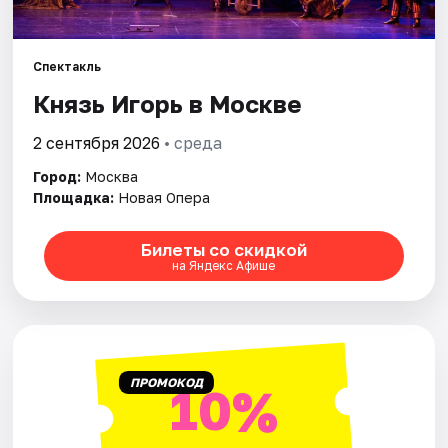
Города
Спектакль
Площадки
Князь Игорь в Москве
Артисты
2 сентября 2026
• среда
Город:
Москва
Рейтинги
Площадка:
Новая Опера
Билеты со скидкой
на Яндекс Афише
ПРОМОКОД
10%