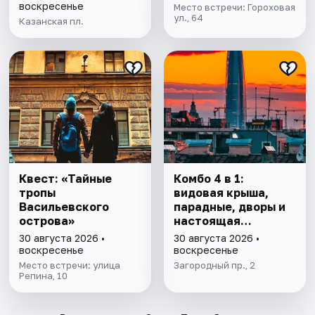
воскресенье
Место встречи: Гороховая
ул., 64
Казанская пл.
Квест: «Тайные
Комбо 4 в 1:
тропы
видовая крыша,
Васильевского
парадные, дворы и
острова»
настоящая
коммуналка
30 августа 2026 •
30 августа 2026 •
воскресенье
воскресенье
Место встречи: улица
Загородный пр., 2
Репина, 10