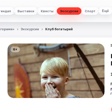
тендап
Выставки
Квесты
Экскурсии
Спорт
Ещё
 горами»
Экскурсии
Клуб богатырей
6+