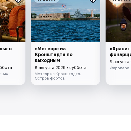
ль» с
«Метеор» из
«Хранит
Кронштадта по
фонарщ
выходным
8 августа
уббота
8 августа 2026 • суббота
Фаролеро.
льм»
Метеор из Кронштадта.
Остров фортов