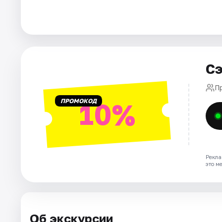
Города
Площадки
Сэ
Артисты
П
Рейтинги
ПРОМОКОД
10%
Рекла
это м
Об экскурсии