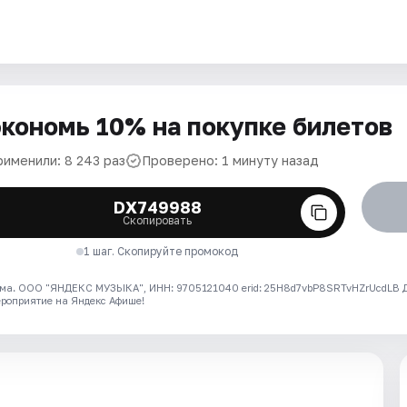
кономь 10% на покупке билетов
рименили: 8 243 раз
Проверено: 1 минуту назад
DX749988
Скопировать
1 шаг. Скопируйте промокод
ма. ООО "ЯНДЕКС МУЗЫКА", ИНН: 9705121040 erid: 25H8d7vbP8SRTvHZrUcdLB
ероприятие на Яндекс Афише!