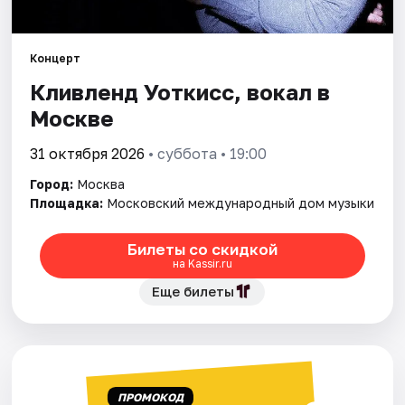
Города
Концерт
Кливленд Уоткисс, вокал в
Площадки
Москве
Артисты
31 октября 2026
• суббота • 19:00
Рейтинги
Город:
Москва
Площадка:
Московский международный дом музыки
Билеты со скидкой
на Kassir.ru
Еще билеты
ПРОМОКОД