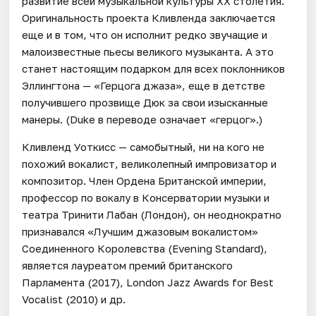
развитие всей музыкальной культуры XX столетия.
Оригинальность проекта Кливленда заключается
еще и в том, что он исполнит редко звучащие и
малоизвестные пьесы великого музыканта. А это
станет настоящим подарком для всех поклонников
Эллингтона — «Герцога джаза», еще в детстве
получившего прозвище Дюк за свои изысканные
манеры. (Duke в переводе означает «герцог».)
Кливленд Уоткисс — самобытный, ни на кого не
похожий вокалист, великолепный импровизатор и
композитор. Член Ордена Британской империи,
профессор по вокалу в Консерватории музыки и
театра Тринити Лабан (Лондон), он неоднократно
признавался «Лучшим джазовым вокалистом»
Соединенного Королевства (Evening Standard),
является лауреатом премий британского
Парламента (2017), London Jazz Awards for Best
Vocalist (2010) и др.