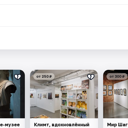
от 250 ₽
от 300 ₽
ме-музее
Климт, вдохновлённый
Мир Шаг