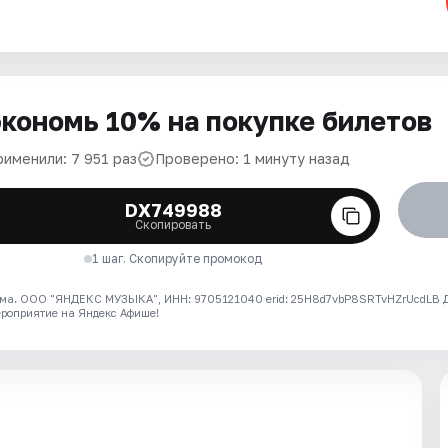
кономь 10% на покупке билетов
рименили: 7 951 раз
Проверено: 1 минуту назад
DX749988
Скопировать
1 шаг. Скопируйте промокод
ма. ООО "ЯНДЕКС МУЗЫКА", ИНН: 9705121040 erid: 25H8d7vbP8SRTvHZrUcdLB
ероприятие на Яндекс Афише!