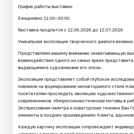
График работы выставки:
Ежедневно 11:00–20:00
Выставка продлится с 12.06.2026 до 12.07.2026
Уникальная экспозиция творческого диалога великих
Представляем вашему вниманию захватывающую выст
взаимодействия одного из самых ярких представите
выдающимися художниками его эпохи.
Экспозиция представляет собой глубокое исследован
повлияли на формирование неповторимого стиля Кли
посетителям проследить эволюцию художественного
современников. Импрессионистические мотивы в ра
Экспрессивная палитра и новаторские техники Ван Г
элементы в поздних произведениях Климта, вдохно
Каждую картину экспозиции сопровождает индивиду
«жикле»: с помощью этой техники можно полностью