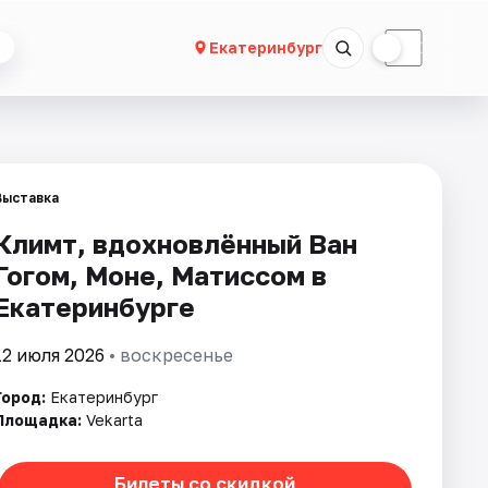
☀
☾
Екатеринбург
Выставка
Климт, вдохновлённый Ван
Гогом, Моне, Матиссом в
Екатеринбурге
12 июля 2026
• воскресенье
Город:
Екатеринбург
Площадка:
Vekarta
Билеты со скидкой