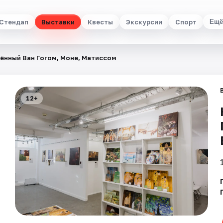
Стендап
Выставки
Квесты
Экскурсии
Спорт
Ещё
ённый Ван Гогом, Моне, Матиссом
12+