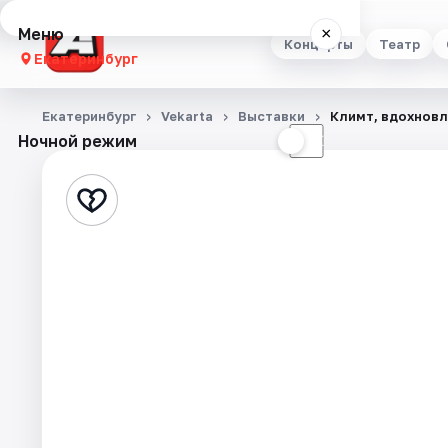
Меню
×
Концерты
Театр
Екатеринбург
Концерты
Екатеринбург
Vekarta
Выставки
Климт, вдохновл
Ночной режим
☀
☾
Театр
Стендап
Выставки
Квесты
Экскурсии
Спорт
События