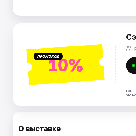
Города
Площадки
Сэ
Артисты
П
ПРОМОКОД
10%
Рейтинги
Рекла
это м
О выставке