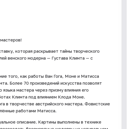
 мастеров!
авку, которая раскрывает тайны творческого
лей венского модерна — Густава Климта — с
ие того, как работы Ван Гога, Моне и Матисса
мта. Более 70 произведений искусства позволят
 языка мастера через призму влияния его
ботах Климта под влиянием Клода Моне.
ога в творчестве австрийского мастера. Фовистские
влённые работами Матисса.
альное описание. Картины выполнены в технике
 воссоздать бессмертные шедевры на натуральном