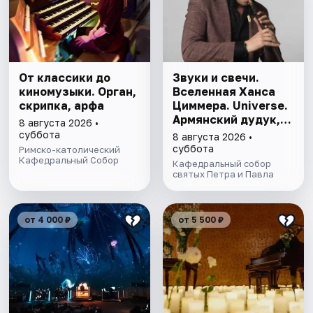
От классики до
Звуки и свечи.
киномузыки. Орган,
Вселенная Ханса
скрипка, арфа
Циммера. Universe.
Армянский дудук,
8 августа 2026 •
орган, рояль
суббота
8 августа 2026 •
суббота
Римско-католический
Кафедральный Собор
Кафедральный собор
святых Петра и Павла
от 4 000 ₽
от 5 500 ₽