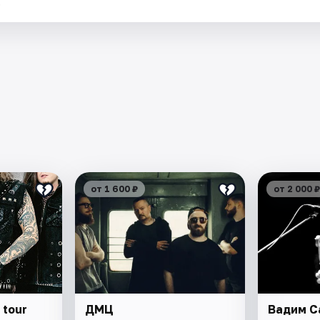
.
от 1 600 ₽
от 2 000 ₽
 tour
ДМЦ
Вадим С