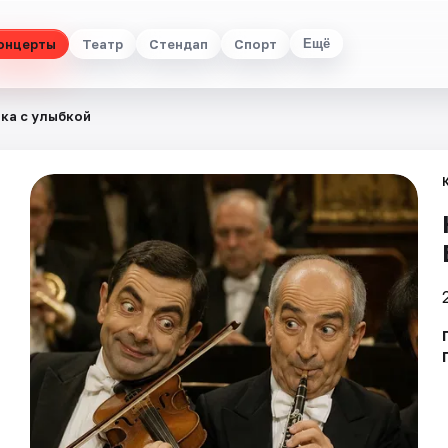
онцерты
Театр
Стендап
Спорт
Ещё
ка с улыбкой