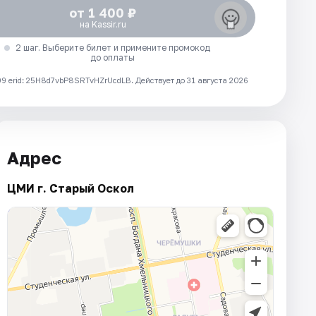
от 1 400 ₽
на Kassir.ru
2 шаг. Выберите билет и примените промокод
до оплаты
 erid: 25H8d7vbP8SRTvHZrUcdLB.
Действует до 31 августа 2026
Адрес
ЦМИ г. Старый Оскол