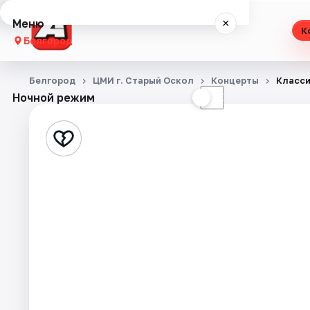
Меню
×
К
Белгород
Концерты
Белгород
ЦМИ г. Старый Оскол
Концерты
Класси
Ночной режим
☀
☾
Театр
Стендап
Спорт
События
Города
Площадки