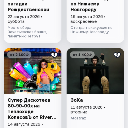
загадки
по Нижнему
Рождественской
Новгороду
22 августа 2026 •
16 августа 2026 •
суббота
воскресенье
Место сбора:
Стендап-экскурсия по
Зачатьевская башня,
Нижнему Новгороду
памятник Петру I
от 2 100 ₽
от 1 400 ₽
Супер Дискотека
ЗоХа
80-90-00х на
11 августа 2026 •
теплоходе
вторник
КолесовЪ от River
Alcatraz
Dance
14 августа 2026 •