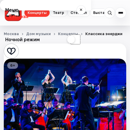
Меню
×
Концерты
Театр
Стендап
Выставки
Квест
Москва
Концерты
Москва
Дом музыки
Концерты
Классика энерджи
Ночной режим
☀
☾
Театр
Стендап
6+
Выставки
Квесты
Экскурсии
Спорт
События