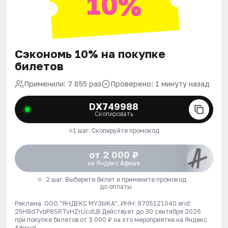
10%
Сэкономь 10% на покупке
билетов
Применили: 7 855 раз
Проверено: 1 минуту назад
DX749988
Скопировать
1 шаг. Скопируйте промокод
от 2 000 ₽
на Яндекс Афише
2 шаг. Выберите билет и примените промокод
до оплаты
Реклама. ООО "ЯНДЕКС МУЗЫКА", ИНН: 9705121040 erid:
25H8d7vbP8SRTvHZrUcdLB
Действует до 30 сентября 2026
при покупке билетов от 3 000 ₽ на это мероприятие на Яндекс
Афише!