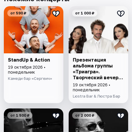
от 590 ₽
от 1 000 ₽
StandUp & Action
Презентация
альбома группы
19 октября 2026 •
«Триагра».
понедельник
Творческий вечер в
Камеди бар «Сергеич»
кругу друзей.
19 октября 2026 •
понедельник
Lюstra Bar & Люстра Бар
от 1 500 ₽
от 2 000 ₽