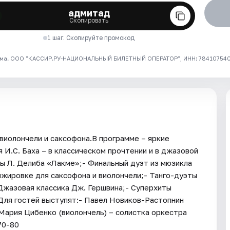
адмитад
Скопировать
1 шаг. Скопируйте промокод
ма. ООО "КАССИР.РУ-НАЦИОНАЛЬНЫЙ БИЛЕТНЫЙ ОПЕРАТОР", ИНН: 7841075409
виолончели и саксофона.В программе – яркие
И.С. Баха – в классическом прочтении и в джазовой
ы Л. Делиба «Лакме»;- Финальный дуэт из мюзикла
нжировке для саксофона и виолончели;- Танго-дуэты
 Джазовая классика Дж. Гершвина;- Суперхиты
.Для гостей выступят:- Павел Новиков-Растопнин
Мария Цибенко (виолончель) – солистка оркестра
70-80