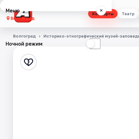
Меню
×
Концерты
Театр
Волгоград
Концерты
Волгоград
Историко-этнографический музей-заповедн
Ночной режим
☀
☾
Театр
Стендап
Выставки
Квесты
Экскурсии
Спорт
События