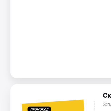
Города
Площадки
Артисты
Рейтинги
Ск
П
ПРОМОКОД