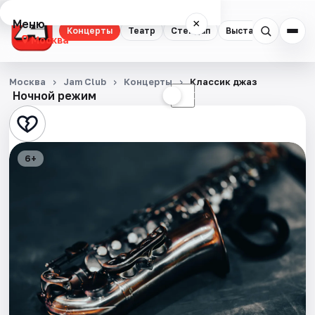
Меню
×
Концерты
Театр
Стендап
Выставки
Квест
Москва
Концерты
Москва
Jam Club
Концерты
Классик джаз
Ночной режим
☀
☾
Театр
Стендап
6+
Выставки
Квесты
Экскурсии
Спорт
События