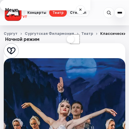
Меню
×
Концерты
Театр
Стендап
Сургут
Концерты
Сургут
Сургутская Филармония
Театр
Классический
Ночной режим
☀
☾
Театр
Стендап
События
Города
Площадки
Артисты