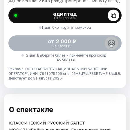
Применили: 2 643 раз
Проверено: 1 минуту назад
адмитад
Скопировать
1 шаг. Скопируйте промокод
от 2 000 ₽
на Kassir.ru
2 шаг. Выберите билет и примените промокод
до оплаты
Реклама. ООО "КАССИР.РУ-НАЦИОНАЛЬНЫЙ БИЛЕТНЫЙ
ОПЕРАТОР", ИНН: 7841075409 erid: 25H8d7vbP8SRTvHZrUcdLB.
Действует до 31 августа 2026
О спектакле
КЛАССИЧЕСКИЙ РУССКИЙ БАЛЕТ
МОСКВА«Лебединое озеро»Балет в двух актах,