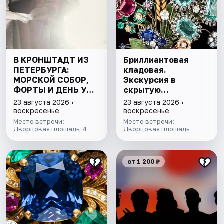
В КРОНШТАДТ ИЗ
Бриллиантовая
ПЕТЕРБУРГА:
кладовая.
МОРСКОЙ СОБОР,
Экскурсия в
ФОРТЫ И ДЕНЬ У
скрытую
ФИНСКОГО ЗАЛИВА.
сокровищницу
23 августа 2026 •
23 августа 2026 •
ВСЁ ВКЛЮЧЕНО
Эрмитажа с
воскресенье
воскресенье
билетом в музей
Место встречи:
Место встречи:
Дворцовая площадь, 4
Дворцовая площадь
от 1 200 ₽