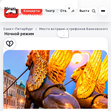
Меню
×
Концерты
Театр
Стендап
Выставки
Квест
Санкт-Петербург
Концерты
Санкт-Петербург
Место встречи: у грифонов Банковского 
Ночной режим
☀
☾
Театр
Стендап
Выставки
Квесты
Экскурсии
Спорт
События