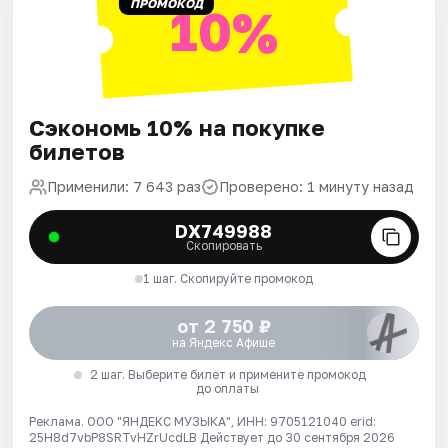
ПРОМОКОД
10%
Сэкономь 10% на покупке
билетов
Применили: 7 643 раз
Проверено: 1 минуту назад
DX749988
Скопировать
1 шаг. Скопируйте промокод
от 2 750 ₽
на Яндекс Афише
2 шаг. Выберите билет и примените промокод
до оплаты
Реклама. ООО "ЯНДЕКС МУЗЫКА", ИНН: 9705121040 erid:
25H8d7vbP8SRTvHZrUcdLB
Действует до 30 сентября 2026