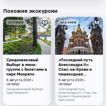
Похожие экскурсии
от 3 000 ₽
от 1 440 ₽
Cредневековый
«Последний путь
Выборг в мини-
Александра II»:
группе c билетами в
Спас-на-Крови и
парк Монрепо
пешеходная
прогулка
6 августа 2026 •
6 августа 2026 •
четверг
четверг
Средневековый Выборг,
«Последний путь
парк Монрепо
Александра II»: Спас-на-
Крови с пешеходной
прогулкой