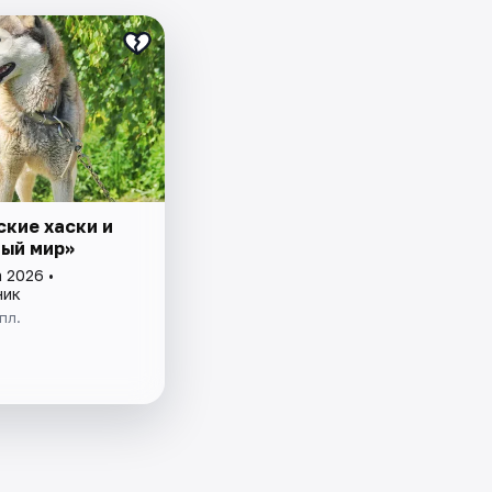
₽
ские хаски и
ый мир»
 2026 •
ник
пл.