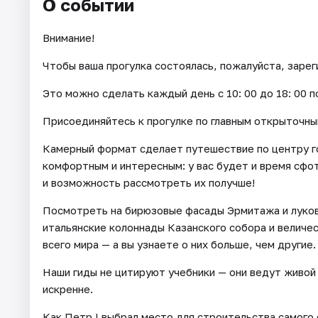
О событии
Внимание!
Чтобы ваша прогулка состоялась, пожалуйста, зарег
Это можно сделать каждый день c 10: 00 до 18: 00 п
Присоединяйтесь к прогулке по главным открыточны
Камерный формат сделает путешествие по центру г
комфортным и интересным: у вас будет и время сфо
и возможность рассмотреть их получше!
Посмотреть на бирюзовые фасады Эрмитажа и лукови
итальянские колоннады Казанского собора и величе
всего мира — а вы узнаете о них больше, чем другие.
Наши гиды не цитируют учебники — они ведут живой 
искренне.
Как Петр I выбрал место для строительства самого