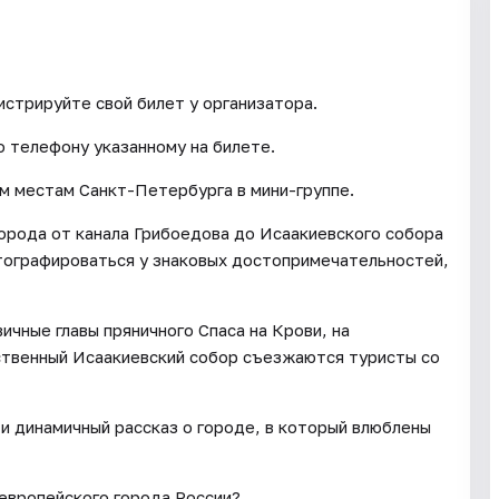
истрируйте свой билет у организатора.
о телефону указанному на билете.
м местам Санкт-Петербурга в мини-группе.
орода от канала Грибоедова до Исаакиевского собора
тографироваться у знаковых достопримечательностей,
чные главы пряничного Спаса на Крови, на
ственный Исаакиевский собор съезжаются туристы со
и динамичный рассказ о городе, в который влюблены
 европейского города России?