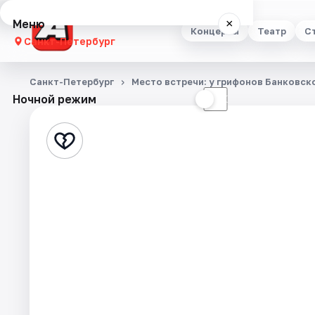
Меню
×
Концерты
Театр
С
Санкт-Петербург
Концерты
Санкт-Петербург
Место встречи: у грифонов Банковск
Ночной режим
☀
☾
Театр
Стендап
Выставки
Квесты
Экскурсии
Спорт
События