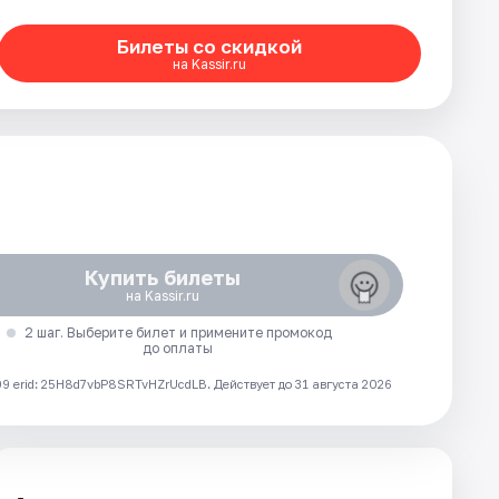
Билеты со скидкой
на Kassir.ru
Купить билеты
на Kassir.ru
2 шаг. Выберите билет и примените промокод
до оплаты
 erid: 25H8d7vbP8SRTvHZrUcdLB.
Действует до 31 августа 2026