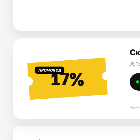
Города
Площадки
Артисты
Ск
Рейтинги
П
ПРОМОКОД
17%
Рекла