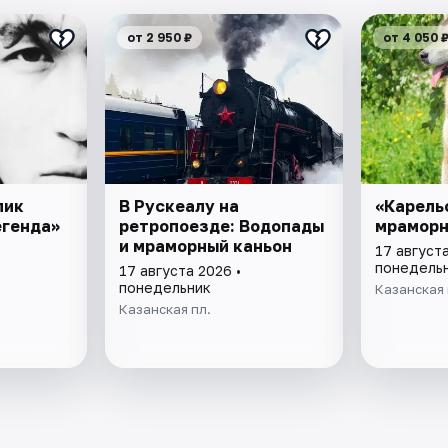
от 2 950 ₽
от 4 050 
пик
В Рускеалу на
«Карель
егенда»
ретропоезде: Водопады
мраморн
и мраморный каньон
17 августа
понедель
17 августа 2026 •
понедельник
Казанская 
Казанская пл.