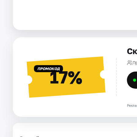
Города
Площадки
Артисты
Ск
Рейтинги
П
ПРОМОКОД
17%
Рекла