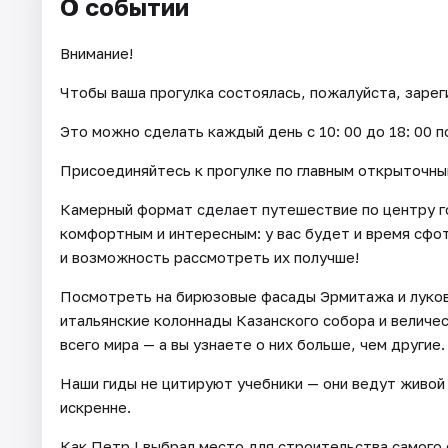
О событии
Внимание!
Чтобы ваша прогулка состоялась, пожалуйста, зарег
Это можно сделать каждый день c 10: 00 до 18: 00 п
Присоединяйтесь к прогулке по главным открыточны
Камерный формат сделает путешествие по центру г
комфортным и интересным: у вас будет и время сфо
и возможность рассмотреть их получше!
Посмотреть на бирюзовые фасады Эрмитажа и лукови
итальянские колоннады Казанского собора и величе
всего мира — а вы узнаете о них больше, чем другие.
Наши гиды не цитируют учебники — они ведут живой 
искренне.
Как Петр I выбрал место для строительства самого