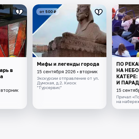
от 500 ₽
Мифы и легенды города
ПО РЕКА
арь в
НА НЕБ
15 сентября 2026 • вторник
а
КАТЕРЕ:
Экскурсии отправление от ул.
И ПАРАД
Думская, д.2. Киоск
"Турсервис"
 вторник
15 сентяб
Причал «По
на набере