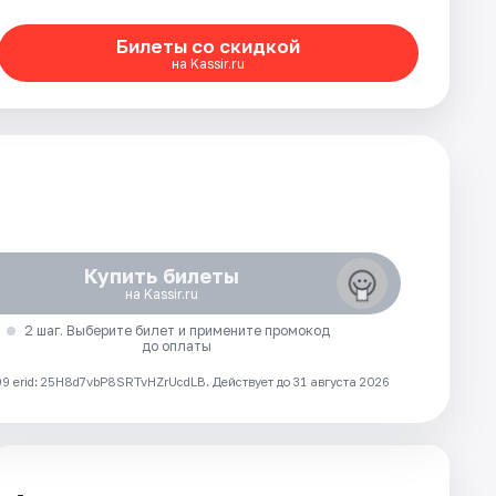
Билеты со скидкой
на Kassir.ru
Купить билеты
на Kassir.ru
2 шаг. Выберите билет и примените промокод
до оплаты
 erid: 25H8d7vbP8SRTvHZrUcdLB.
Действует до 31 августа 2026