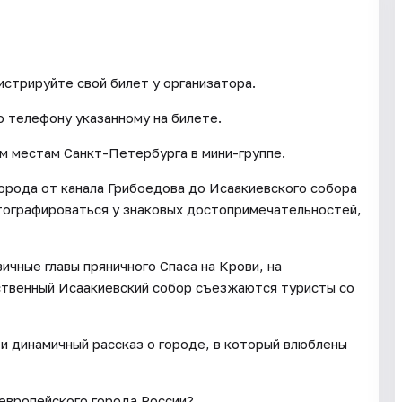
истрируйте свой билет у организатора.
о телефону указанному на билете.
м местам Санкт-Петербурга в мини-группе.
орода от канала Грибоедова до Исаакиевского собора
тографироваться у знаковых достопримечательностей,
чные главы пряничного Спаса на Крови, на
ственный Исаакиевский собор съезжаются туристы со
и динамичный рассказ о городе, в который влюблены
 европейского города России?