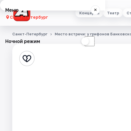
Меню
×
Концерты
Театр
С
Санкт-Петербург
Концерты
Санкт-Петербург
Место встречи: у грифонов Банковск
Ночной режим
☀
☾
Театр
Стендап
Выставки
Квесты
Экскурсии
Спорт
События