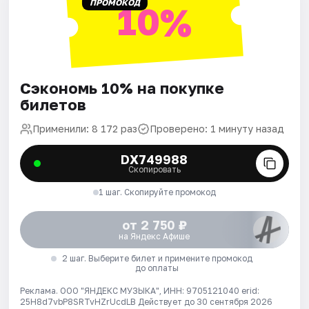
ПРОМОКОД
10%
Сэкономь 10% на покупке
билетов
Применили: 8 172 раз
Проверено: 1 минуту назад
DX749988
Скопировать
1 шаг. Скопируйте промокод
от 2 750 ₽
на Яндекс Афише
2 шаг. Выберите билет и примените промокод
до оплаты
Реклама. ООО "ЯНДЕКС МУЗЫКА", ИНН: 9705121040 erid:
25H8d7vbP8SRTvHZrUcdLB
Действует до 30 сентября 2026