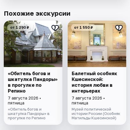
Похожие экскурсии
от 1 290 ₽
от 1 550 ₽
«Обитель богов и
Балетный особняк
шкатулка Пандоры»
Кшесинской:
в прогулке по
история любви в
Репино
интерьерах
7 августа 2026 •
7 августа 2026 •
пятница
пятница
«Обитель богов и
Музей политической
шкатулка Пандоры» в
истории России (Особняк
прогулке по Репино
Матильды Кшесинской)