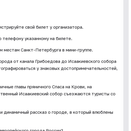
истрируйте свой билет у организатора.
о телефону указанному на билете.
м местам Санкт-Петербурга в мини-группе.
орода от канала Грибоедова до Исаакиевского собора
тографироваться у знаковых достопримечательностей,
чные главы пряничного Спаса на Крови, на
ственный Исаакиевский собор съезжаются туристы со
и динамичный рассказ о городе, в который влюблены
 европейского города России?