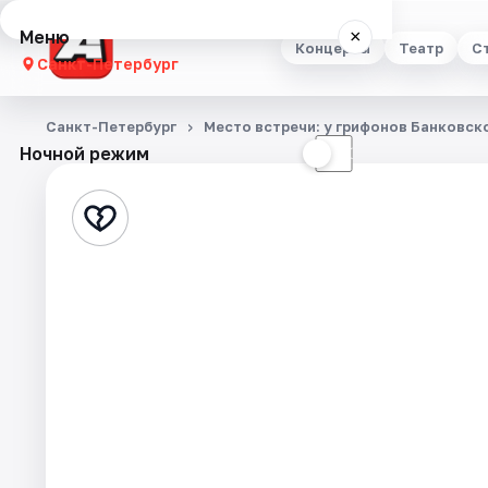
Меню
×
Концерты
Театр
С
Санкт-Петербург
Концерты
Санкт-Петербург
Место встречи: у грифонов Банковск
Ночной режим
☀
☾
Театр
Стендап
Выставки
Квесты
Экскурсии
Спорт
События