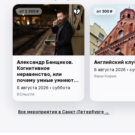
от 1 000 ₽
от 300 ₽
Александр Банщиков.
Английский клу
Когнитивное
8 августа 2026 • с
неравенство, или
Яани Кирик
почему умные умнеют, а
глупые глупеют
8 августа 2026 • суббота
ВСмысле
→
Все мероприятия в Санкт-Петербурге