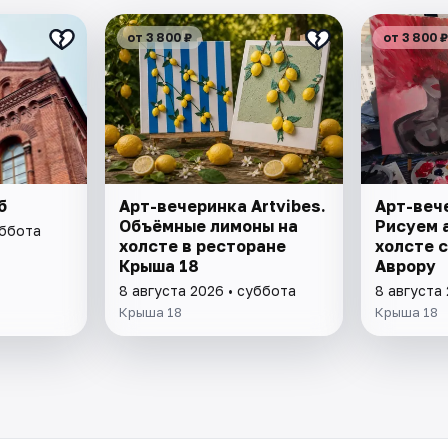
от 3 800 ₽
от 3 800 ₽
б
Арт-вечеринка Artvibes.
Арт-вече
Объёмные лимоны на
Рисуем 
уббота
холсте в ресторане
холсте с
Крыша 18
Аврору
8 августа 2026 • суббота
8 августа
Крыша 18
Крыша 18