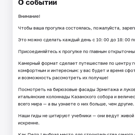
О событии
Внимание!
Чтобы ваша прогулка состоялась, пожалуйста, зарег
Это можно сделать каждый день c 10: 00 до 18: 00 п
Присоединяйтесь к прогулке по главным открыточны
Камерный формат сделает путешествие по центру г
комфортным и интересным: у вас будет и время сфо
и возможность рассмотреть их получше!
Посмотреть на бирюзовые фасады Эрмитажа и лукови
итальянские колоннады Казанского собора и величе
всего мира — а вы узнаете о них больше, чем другие.
Наши гиды не цитируют учебники — они ведут живой 
искренне.
Как Петр I выбрал место для строительства самого