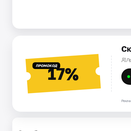
Города
Площадки
Артисты
Ск
Рейтинги
П
ПРОМОКОД
17%
Рекла