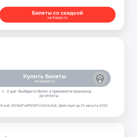
Билеты со скидкой
на Kassir.ru
Купить билеты
на Kassir.ru
2 шаг. Выберите билет и примените промокод
до оплаты
 erid: 25H8d7vbP8SRTvHZrUcdLB.
Действует до 31 августа 2026