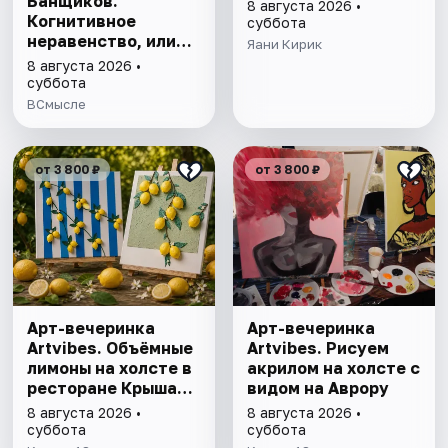
Банщиков.
8 августа 2026 •
Когнитивное
суббота
неравенство, или
Яани Кирик
почему умные
8 августа 2026 •
умнеют, а глупые
суббота
глупеют
ВСмысле
от 3 800 ₽
от 3 800 ₽
Арт-вечеринка
Арт-вечеринка
Artvibes. Объёмные
Artvibes. Рисуем
лимоны на холсте в
акрилом на холсте с
ресторане Крыша
видом на Аврору
18
8 августа 2026 •
8 августа 2026 •
суббота
суббота