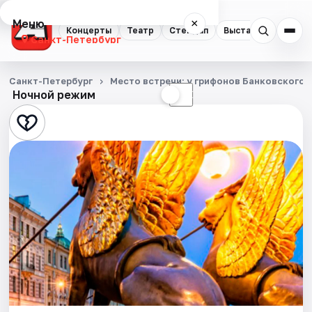
Меню
×
Концерты
Театр
Стендап
Выставки
Квест
Санкт-Петербург
Концерты
Санкт-Петербург
Место встречи: у грифонов Банковского 
Ночной режим
☀
☾
Театр
Стендап
Выставки
Квесты
Экскурсии
Спорт
События