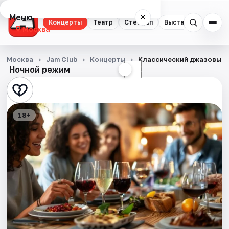
Меню
×
Концерты
Театр
Стендап
Выставки
Квест
Москва
Концерты
Москва
Jam Club
Концерты
Классический джазовый 
Ночной режим
☀
☾
Театр
Стендап
18+
Выставки
Квесты
Экскурсии
Спорт
События