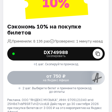
10%
Сэкономь 10% на покупке
билетов
Применили: 8 136 раз
Проверено: 1 минуту назад
DX749988
Скопировать
1 шаг. Скопируйте промокод
от 750 ₽
на Яндекс Афише
2 шаг. Выберите билет и примените промокод
до оплаты
Реклама. ООО "ЯНДЕКС МУЗЫКА", ИНН: 9705121040 erid:
25H8d7vbP8SRTvHZrUcdLB
Действует до 30 сентября 2026
при покупке билетов от 3 000 ₽ на это мероприятие на Яндекс
Афише!