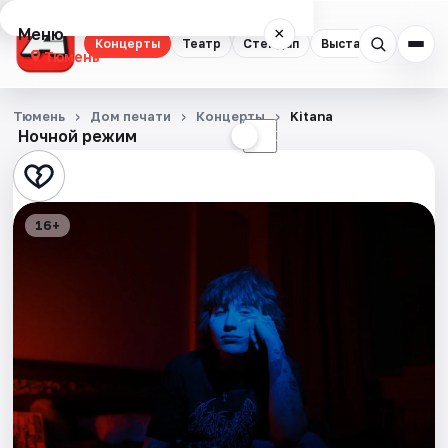
Меню
×
Концерты
Театр
Стендап
Выставки
Квест
Тюмень
Концерты
Тюмень
Дом печати
Концерты
Kitana
Ночной режим
☀
☾
Театр
Стендап
16+
Выставки
Квесты
Экскурсии
Спорт
События