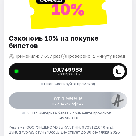
ПРОМОКОД
10%
Сэкономь 10% на покупке
билетов
Применили: 7 637 раз
Проверено: 1 минуту назад
DX749988
Скопировать
1 шаг. Скопируйте промокод
от 1 999 ₽
на Яндекс Афише
2 шаг. Выберите билет и примените промокод
до оплаты
Реклама. ООО "ЯНДЕКС МУЗЫКА", ИНН: 9705121040 erid:
25H8d7vbP8SRTvHZrUcdLB
Действует до 30 сентября 2026