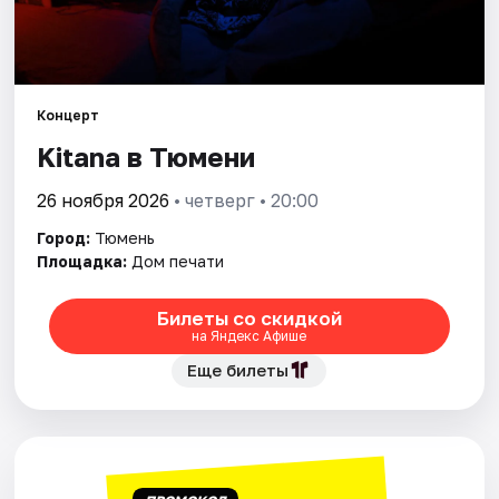
Города
Площадки
Концерт
Kitana в Тюмени
Артисты
26 ноября 2026
• четверг • 20:00
Рейтинги
Город:
Тюмень
Площадка:
Дом печати
Билеты со скидкой
на Яндекс Афише
Еще билеты