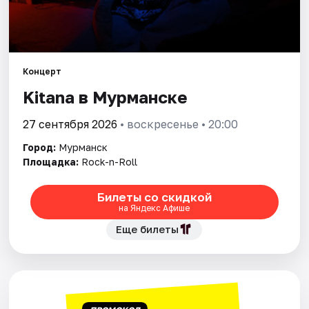
Города
Площадки
Артисты
Концерт
Kitana в Мурманске
Рейтинги
27 сентября 2026
• воскресенье • 20:00
Город:
Мурманск
Площадка:
Rock-n-Roll
Билеты со скидкой
на Яндекс Афише
Еще билеты