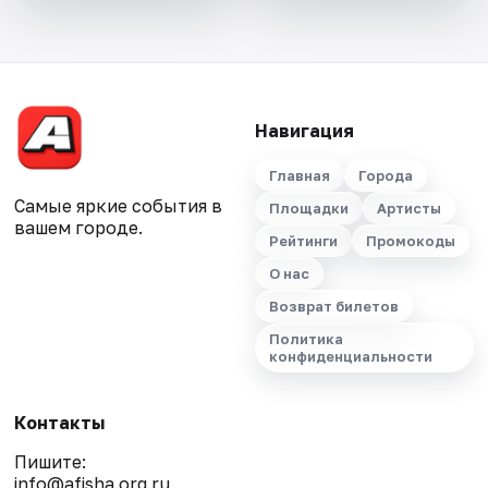
Навигация
Главная
Города
Самые яркие события в
Площадки
Артисты
вашем городе.
Рейтинги
Промокоды
О нас
Возврат билетов
Политика
конфиденциальности
Контакты
Пишите:
info@afisha.org.ru