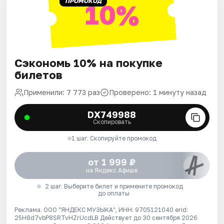
ПРОМОКОД
10%
Сэкономь 10% на покупке
билетов
Применили: 7 773 раз
Проверено: 1 минуту назад
DX749988
Скопировать
1 шаг. Скопируйте промокод
от 1 999 ₽
на Яндекс Афише
2 шаг. Выберите билет и примените промокод
до оплаты
Реклама. ООО "ЯНДЕКС МУЗЫКА", ИНН: 9705121040 erid:
25H8d7vbP8SRTvHZrUcdLB
Действует до 30 сентября 2026