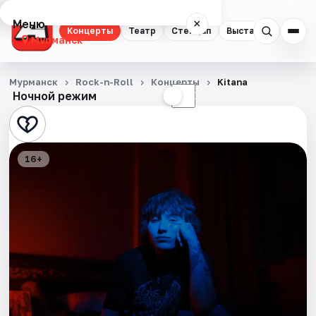
Меню
×
Концерты
Театр
Стендап
Выставки
Экску
Мурманск
Концерты
Мурманск
Rock-n-Roll
Концерты
Kitana
Ночной режим
☀
☾
Театр
Стендап
16+
Выставки
Экскурсии
Спорт
События