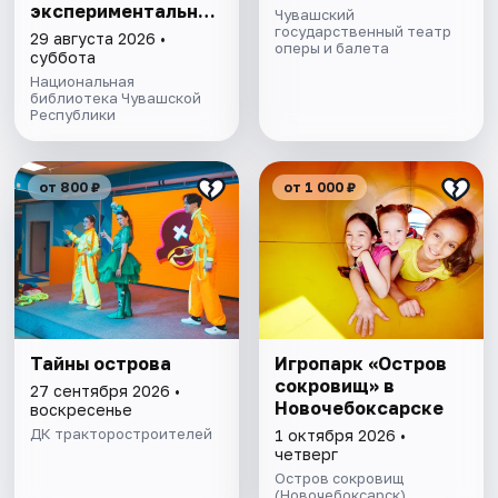
экспериментальной
Чувашский
медицине
государственный театр
29 августа 2026 •
оперы и балета
суббота
Национальная
библиотека Чувашской
Республики
от 800 ₽
от 1 000 ₽
Тайны острова
Игропарк «Остров
сокровищ» в
27 сентября 2026 •
Новочебоксарске
воскресенье
ДК тракторостроителей
1 октября 2026 •
четверг
Остров сокровищ
(Новочебоксарск)