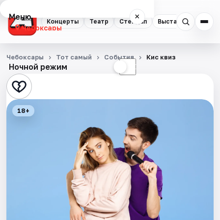
Меню
×
Концерты
Театр
Стендап
Выставки
Экску
Чебоксары
Концерты
Чебоксары
Тот самый
События
Кис квиз
Ночной режим
☀
☾
Театр
Стендап
18+
Выставки
Экскурсии
События
Города