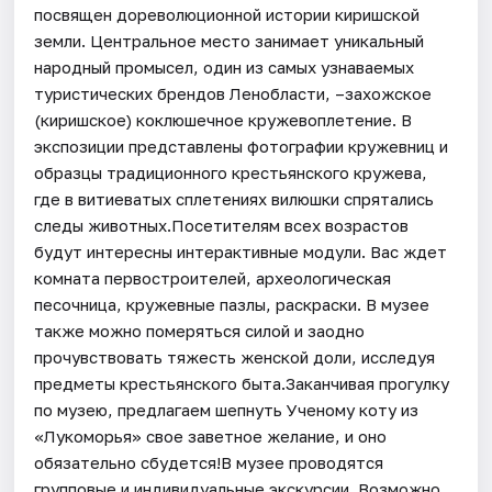
посвящен дореволюционной истории киришской
земли. Центральное место занимает уникальный
народный промысел, один из самых узнаваемых
туристических брендов Ленобласти, –захожское
(киришское) коклюшечное кружевоплетение. В
экспозиции представлены фотографии кружевниц и
образцы традиционного крестьянского кружева,
где в витиеватых сплетениях вилюшки спрятались
следы животных.Посетителям всех возрастов
будут интересны интерактивные модули. Вас ждет
комната первостроителей, археологическая
песочница, кружевные пазлы, раскраски. В музее
также можно померяться силой и заодно
прочувствовать тяжесть женской доли, исследуя
предметы крестьянского быта.Заканчивая прогулку
по музею, предлагаем шепнуть Ученому коту из
«Лукоморья» свое заветное желание, и оно
обязательно сбудется!В музее проводятся
групповые и индивидуальные экскурсии. Возможно