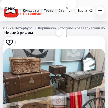
Меню
×
Концерты
Театр
Стендап
Выставки
Квест
Санкт-Петербург
Концерты
Санкт-Петербург
Киришский историко-краеведческий муз
Ночной режим
☀
☾
Театр
Стендап
Выставки
Квесты
Экскурсии
Спорт
События