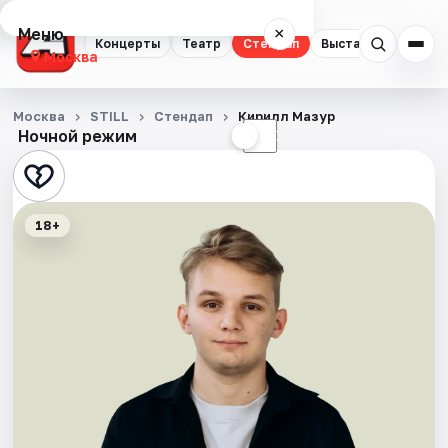
Меню
×
Концерты
Театр
Стендап
Выставки
Квест
Москва
Концерты
Москва
STILL
Стендап
Кирилл Мазур
Ночной режим
☀
☾
Театр
Стендап
18+
Выставки
Квесты
Экскурсии
Спорт
События