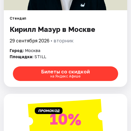
Города
Стендап
Кирилл Мазур в Москве
Площадки
29 сентября 2026
• вторник
Артисты
Город:
Москва
Рейтинги
Площадка:
STILL
Билеты со скидкой
на Яндекс Афише
ПРОМОКОД
10%