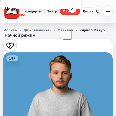
Меню
×
Концерты
Театр
Стендап
Выставки
Квест
Москва
Концерты
Москва
ДК «Балашиха»
Стендап
Кирилл Мазур
Ночной режим
☀
☾
Театр
Стендап
18+
Выставки
Квесты
Экскурсии
Спорт
События