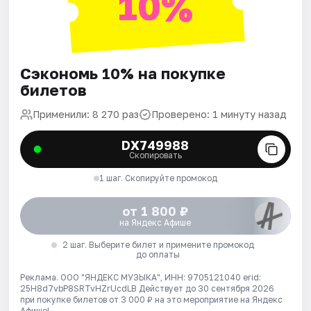
10%
Сэкономь 10% на покупке
билетов
Применили: 8 270 раз
Проверено: 1 минуту назад
DX749988
Скопировать
1 шаг. Скопируйте промокод
от 1 800 ₽
на Яндекс Афише
2 шаг. Выберите билет и примените промокод
до оплаты
Реклама. ООО "ЯНДЕКС МУЗЫКА", ИНН: 9705121040 erid:
25H8d7vbP8SRTvHZrUcdLB
Действует до 30 сентября 2026
при покупке билетов от 3 000 ₽ на это мероприятие на Яндекс
Афише!