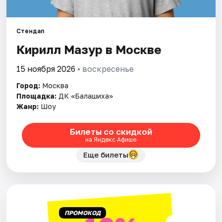
Города
Стендап
Кирилл Мазур в Москве
Площадки
15 ноября 2026
• воскресенье
Артисты
Город:
Москва
Рейтинги
Площадка:
ДК «Балашиха»
Жанр:
Шоу
Билеты со скидкой
на Яндекс Афише
Еще билеты
ПРОМОКОД