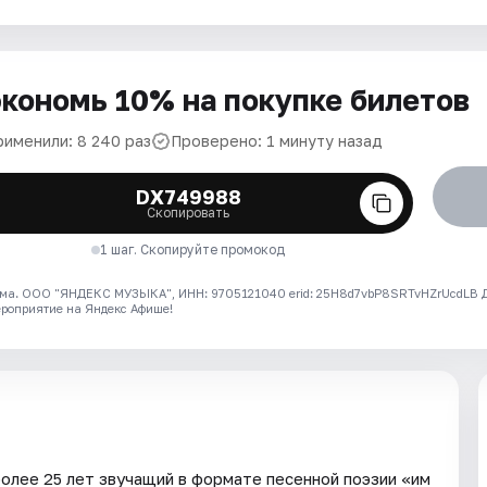
кономь 10% на покупке билетов
рименили: 8 240 раз
Проверено: 1 минуту назад
DX749988
Скопировать
1 шаг. Скопируйте промокод
ма. ООО "ЯНДЕКС МУЗЫКА", ИНН: 9705121040 erid: 25H8d7vbP8SRTvHZrUcdLB
ероприятие на Яндекс Афише!
более 25 лет звучащий в формате песенной поэзии «им