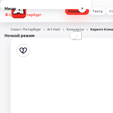
Меню
×
Концерты
Театр
С
Санкт-Петербург
Концерты
Санкт-Петербург
Art Hall
Концерты
Кирилл Ком
Ночной режим
☀
☾
Театр
Стендап
Выставки
Квесты
Экскурсии
Спорт
События