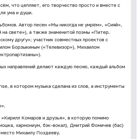
сём, что цепляет, его творчество просто и вместе с
ля ума и души.
ьбомов. Автор песен «Мы никогда не умрём», «Сияй»,
 на свете»), а также знаменитой поэмы «Питер.
скому другу»; участник совместных проектов с
илом Борзыкиным («Телевизор»), Михаилом
ектропартизаны»).
ных направлений делают каждую песню, каждый альбом
se, в котором музыка сделана из слов, а инструменты
о».
а «Кирилл Комаров и друзья», в которую помимо
рмошка, хармониум, бэк-вокал), Дмитрий Фомичев (бас)
л место Михаилу Поздееву.