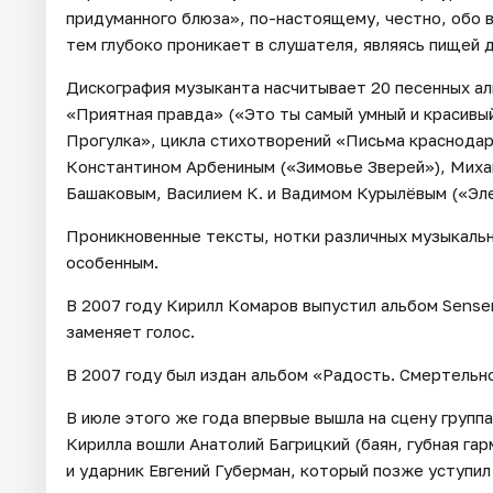
придуманного блюза», по-настоящему, честно, обо в
тем глубоко проникает в слушателя, являясь пищей д
Дискография музыканта насчитывает 20 песенных ал
«Приятная правда» («Это ты самый умный и красивый
Прогулка», цикла стихотворений «Письма краснодар
Константином Арбениным («Зимовье Зверей»), Миха
Башаковым, Василием К. и Вадимом Курылёвым («Эл
Проникновенные тексты, нотки различных музыкаль
особенным.
В 2007 году Кирилл Комаров выпустил альбом Sensen
заменяет голос.
В 2007 году был издан альбом «Радость. Смертельн
В июле этого же года впервые вышла на сцену групп
Кирилла вошли Анатолий Багрицкий (баян, губная га
и ударник Евгений Губерман, который позже уступи