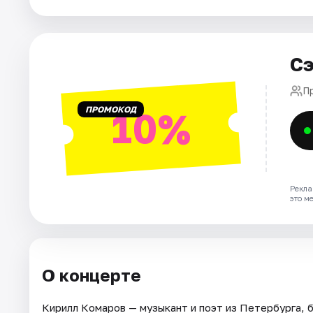
Города
Сэ
Площадки
П
Артисты
ПРОМОКОД
10%
Рейтинги
Рекла
это м
О концерте
Кирилл Комаров — музыкант и поэт из Петербурга, 