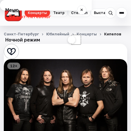
Меню
×
Концерты
Театр
Стендап
Выставки
Квест
Санкт-Петербург
Концерты
Санкт-Петербург
Юбилейный
Концерты
Кипелов
Ночной режим
☀
☾
Театр
Стендап
12+
Выставки
Квесты
Экскурсии
Спорт
События