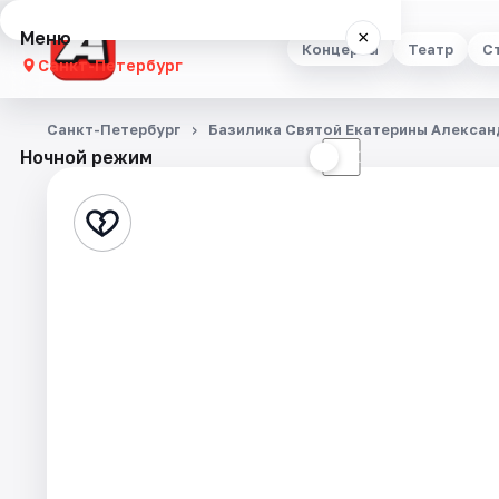
Меню
×
Концерты
Театр
С
Санкт-Петербург
Концерты
Санкт-Петербург
Базилика Святой Екатерины Алексан
Ночной режим
☀
☾
Театр
Стендап
Выставки
Квесты
Экскурсии
Спорт
События