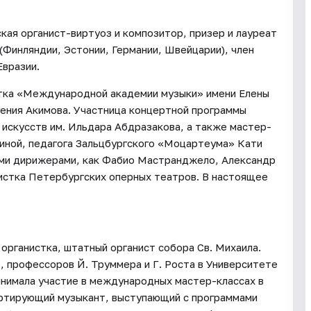
кая органист-виртуоз и композитор, призер и лауреат
(Финляндии, Эстонии, Германии, Швейцарии), член
Евразии.
стка «Международной академии музыки» имени Елены
гения Акимова. Участница концертной программы
искусств им. Ильдара Абдразакова, а также мастер-
иной, педагога Зальцбургского «Моцартеума» Кати
кими дирижерами, как Фабио Мастранджело, Александр
истка Петербургских оперных театров. В настоящее
 органистка, штатный органист собора Св. Михаила.
, профессоров Й. Труммера и Г. Роста в Университете
инимала участие в международных мастер-классах в
ертирующий музыкант, выступающий с программами