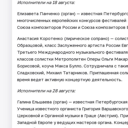
Исполнители на 18 августа:
Елизавета Панченко (орган) — известная Петербургс
многочисленных европейских конкурсов фестивалей 
Союза композиторов России и Союза композиторов 
Анастасия Коротенко (лирическое сопрано) — соли
Образцовой, класс Заслуженного артиста России Ев
Третьего Международного музыкального фестиваля 
классов солистки Метрополитен Оперы Ольги Макар
Борисовой, коуча Макса Булло. Сотрудничала с та
Сладковский, Михаил Татарников. Приглашенная сол
время ведет активную концертную деятельность.
Исполнители на 28 августа:
Галина Ельшаева (орган) — известная Петербургская
Ученица известного органиста Григория Варшавского
Церковной и Органной музыки в Граце (Австрия). Пр
Западной Европе у ведущих мастеров органа. Конц