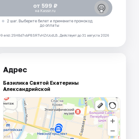
от 599 ₽
на Kassir.ru
2 шаг. Выберите билет и примените промокод
до оплаты
 erid: 25H8d7vbP8SRTvHZrUcdLB.
Действует до 31 августа 2026
Адрес
Базилика Святой Екатерины
Александрийской