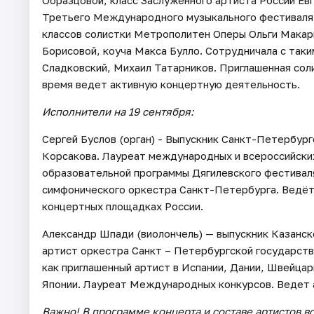
Образцовой, класс Заслуженного артиста России Ев
Третьего Международного музыкального фестиваля 
классов солистки Метрополитен Оперы Ольги Макар
Борисовой, коуча Макса Булло. Сотрудничала с та
Сладковский, Михаил Татарников. Приглашенная сол
время ведет активную концертную деятельность.
Исполнители на 19 сентября:
Сергей Буслов (орган) - Выпускник Санкт-Петербург
Корсакова. Лауреат международных и всероссийских
образовательной программы Дягилевского фестиваля
симфонического оркестра Санкт-Петербурга. Ведёт
концертных площадках России.
Александр Шпади (виолончель) — выпускник Казанск
артист оркестра Санкт – Петербургской государст
как приглашенный артист в Испании, Дании, Швейцар
Японии. Лауреат Международных конкурсов. Ведет 
Важно! В программе концерта и составе артистов 