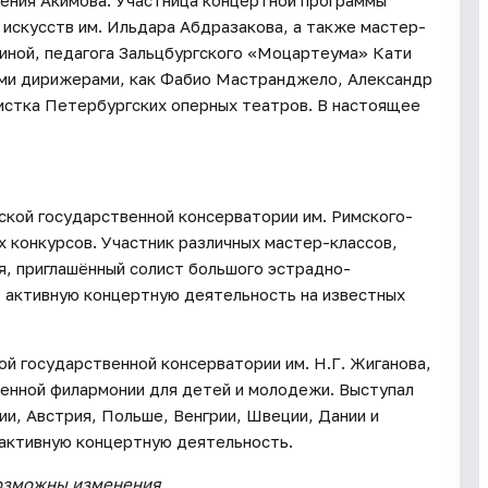
гения Акимова. Участница концертной программы
искусств им. Ильдара Абдразакова, а также мастер-
иной, педагога Зальцбургского «Моцартеума» Кати
кими дирижерами, как Фабио Мастранджело, Александр
истка Петербургских оперных театров. В настоящее
ской государственной консерватории им. Римского-
 конкурсов. Участник различных мастер-классов,
, приглашённый солист большого эстрадно-
 активную концертную деятельность на известных
ой государственной консерватории им. Н.Г. Жиганова,
венной филармонии для детей и молодежи. Выступал
ии, Австрия, Польше, Венгрии, Швеции, Дании и
активную концертную деятельность.
возможны изменения.