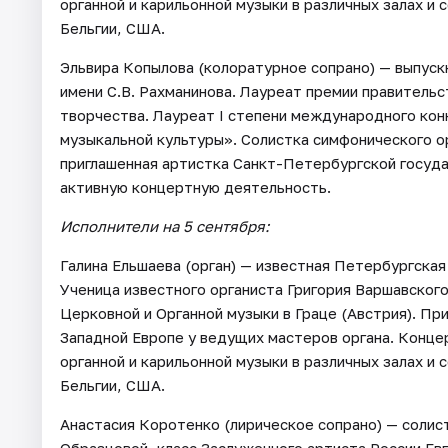
органной и карильонной музыки в различных залах и
Бельгии, США.
Эльвира Копылова (колоратурное сопрано) — выпус
имени С.В. Рахманинова. Лауреат премии правитель
творчества. Лауреат I степени международного кон
музыкальной культуры». Солистка симфонического о
приглашенная артистка Санкт-Петербургской госуд
активную концертную деятельность.
Исполнители на 5 сентября:
Галина Ельшаева (орган) — известная Петербургская
Ученица известного органиста Григория Варшавского
Церковной и Органной музыки в Граце (Австрия). Пр
Западной Европе у ведущих мастеров органа. Конц
органной и карильонной музыки в различных залах и
Бельгии, США.
Анастасия Коротенко (лирическое сопрано) — соли