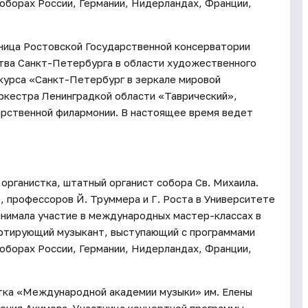
 соборах России, Германии, Нидерландах, Франции,
кница Ростовской Государственной консерватории
ства Санкт-Петербурга в области художественного
курса «Санкт-Петербург в зеркале мировой
ркестра Ленинградкой области «Таврический»,
арственной филармонии. В настоящее время ведет
 органистка, штатный органист собора Св. Михаила.
, профессоров Й. Труммера и Г. Роста в Университете
инимала участие в международных мастер-классах в
ертирующий музыкант, выступающий с программами
 соборах России, Германии, Нидерландах, Франции,
стка «Международной академии музыки» им. Елены