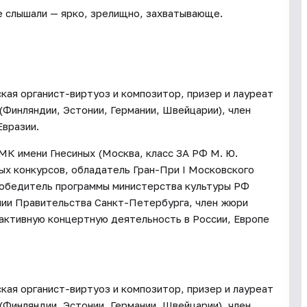
не слышали — ярко, зрелищно, захватывающе.
кая органист-виртуоз и композитор, призер и лауреат
(Финляндии, Эстонии, Германии, Швейцарии), член
Евразии.
МК имени Гнесиных (Москва, класс ЗА РФ М. Ю.
х конкурсов, обладатель Гран-При I Московского
 победитель программы министерства культуры РФ
ии Правительства Санкт-Петербурга, член жюри
активную концертную деятельность в России, Европе
кая органист-виртуоз и композитор, призер и лауреат
(Финляндии, Эстонии, Германии, Швейцарии), член