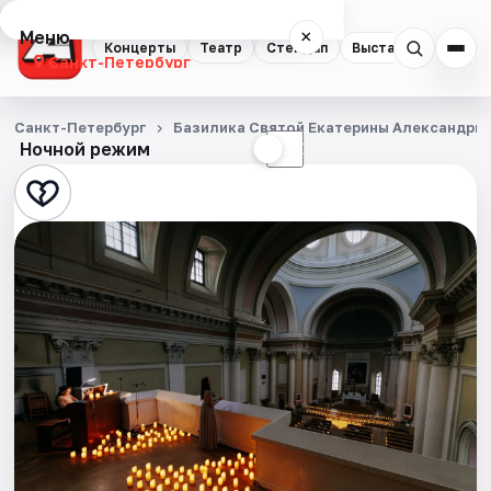
Меню
×
Концерты
Театр
Стендап
Выставки
Квест
Санкт-Петербург
Концерты
Санкт-Петербург
Базилика Святой Екатерины Александри
Ночной режим
☀
☾
Театр
Стендап
Выставки
Квесты
Экскурсии
Спорт
События