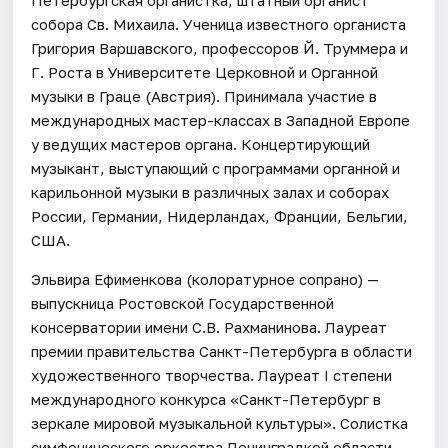
собора Св. Михаила. Ученица известного органиста
Григория Варшавского, профессоров Й. Труммера и
Г. Роста в Университете Церковной и Органной
музыки в Граце (Австрия). Принимала участие в
международных мастер-классах в Западной Европе
у ведущих мастеров органа. Концертирующий
музыкант, выступающий с программами органной и
карильонной музыки в различных залах и соборах
России, Германии, Нидерландах, Франции, Бельгии,
США.
Эльвира Ефименкова (колоратурное сопрано) —
выпускница Ростовской Государственной
консерватории имени С.В. Рахманинова. Лауреат
премии правительства Санкт-Петербурга в области
художественного творчества. Лауреат I степени
международного конкурса «Санкт-Петербург в
зеркале мировой музыкальной культуры». Солистка
симфонического оркестра Ленинградкой области