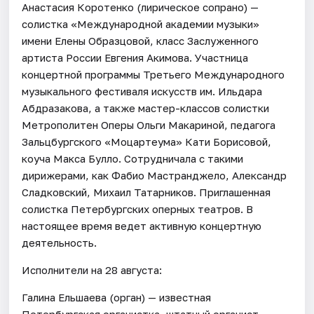
Анастасия Коротенко (лирическое сопрано) —
солистка «Международной академии музыки»
имени Елены Образцовой, класс Заслуженного
артиста России Евгения Акимова. Участница
концертной программы Третьего Международного
музыкального фестиваля искусств им. Ильдара
Абдразакова, а также мастер-классов солистки
Метрополитен Оперы Ольги Макариной, педагога
Зальцбургского «Моцартеума» Кати Борисовой,
коуча Макса Булло. Сотрудничала с такими
дирижерами, как Фабио Мастранджело, Александр
Сладковский, Михаил Татарников. Приглашенная
солистка Петербургских оперных театров. В
настоящее время ведет активную концертную
деятельность.
Исполнители на 28 августа:
Галина Ельшаева (орган) — известная
Петербургская органистка, штатный органист