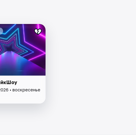
айкШоу
2026 • воскресенье