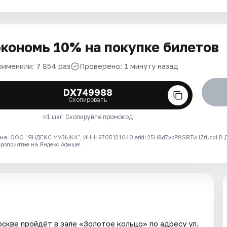
кономь 10% на покупке билетов
рименили: 7 854 раз
Проверено: 1 минуту назад
DX749988
Скопировать
1 шаг. Скопируйте промокод
ма. ООО "ЯНДЕКС МУЗЫКА", ИНН: 9705121040 erid: 25H8d7vbP8SRTvHZrUcdLB
ероприятие на Яндекс Афише!
скве пройдёт в зале «Золотое кольцо» по адресу ул.