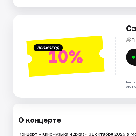
Города
Сэ
Площадки
П
Артисты
ПРОМОКОД
10%
Рейтинги
Рекла
это м
О концерте
Концерт «Киномузыка и джаз» 31 октября 2026 в Мо