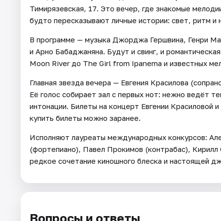
Тимирязевская, 17. Это вечер, где знакомые мелоди
будто пересказывают личные истории: свет, ритм и 
В программе — музыка Джорджа Гершвина, Генри Ма
и Арно Бабаджаняна. Будут и свинг, и романтическая 
Moon River до The Girl from Ipanema и известных ме
Главная звезда вечера — Евгения Красилова (сопрано
Её голос собирает зал с первых нот: нежно ведёт т
интонации. Билеты на концерт Евгении Красиловой и
купить билеты можно заранее.
Исполняют лауреаты международных конкурсов: Але
(фортепиано), Павел Прокимов (контрабас), Кирилл
редкое сочетание киношного блеска и настоящей д
Вопросы и ответы