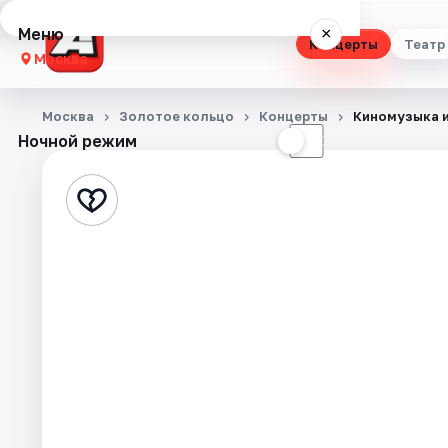
Меню
×
Концерты
Театр
Москва
Концерты
Москва
Золотое кольцо
Концерты
Киномузыка 
Ночной режим
☀
☾
Театр
Стендап
Выставки
Квесты
Экскурсии
Спорт
События