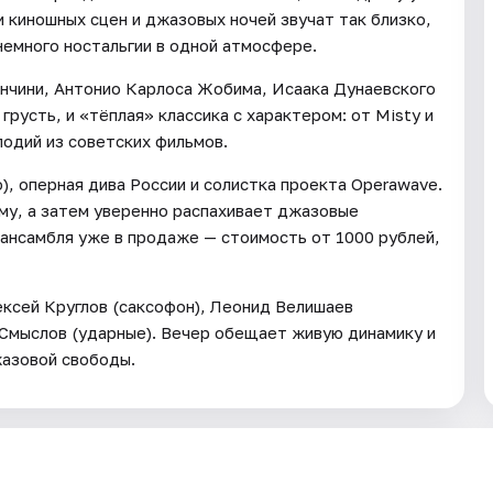
и киношных сцен и джазовых ночей звучат так близко,
немного ностальгии в одной атмосфере.
нчини, Антонио Карлоса Жобима, Исаака Дунаевского
грусть, и «тёплая» классика с характером: от Misty и
лодий из советских фильмов.
), оперная дива России и солистка проекта Operawave.
ему, а затем уверенно распахивает джазовые
 ансамбля уже в продаже — стоимость от 1000 рублей,
ксей Круглов (саксофон), Леонид Велишаев
 Смыслов (ударные). Вечер обещает живую динамику и
жазовой свободы.