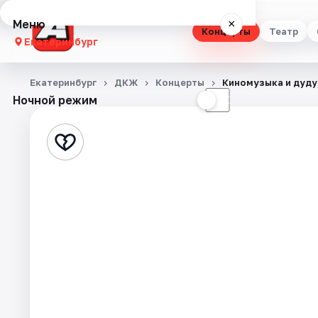
Меню
×
Концерты
Театр
Екатеринбург
Концерты
Екатеринбург
ДКЖ
Концерты
Киномузыка и дуду
Ночной режим
☀
☾
Театр
Стендап
Выставки
Квесты
Экскурсии
Спорт
События