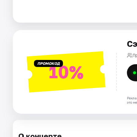
Города
Площадки
Сэ
Артисты
П
Рейтинги
ПРОМОКОД
10%
Рекла
это м
О концерте