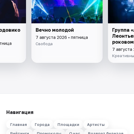
Людовико
Вечно молодой
Группа 
Леонтье
7 августа 2026 • пятница
роковом
ятница
Свобода
7 августа 
Креативны
Навигация
Главная
Города
Площадки
Артисты
Рейтинги
Промокоды
О нас
Возврат билетов