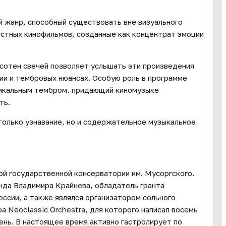
 жанр, способный существовать вне визуального
вестных кинофильмов, созданные как концентрат эмоции
сотен свечей позволяет услышать эти произведения
ии и тембровых нюансах. Особую роль в программе
никальным тембром, придающий киномузыке
ть.
олько узнавание, но и содержательное музыкальное
ой государственной консерватории им. Мусоргского.
да Владимира Крайнева, обладатель гранта
ссии, а также являлся организатором сольного
а Neoclassic Orchestra, для которого написал восемь
ень. В настоящее время активно гастролирует по