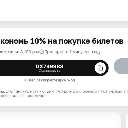
кономь 10% на покупке билетов
рименили: 8 150 раз
Проверено: 1 минуту назад
DX749988
Скопировать
1 шаг. Скопируйте промокод
ма. ООО "ЯНДЕКС МУЗЫКА", ИНН: 9705121040 erid: 25H8d7vbP8SRTvHZrUcdLB
ероприятие на Яндекс Афише!