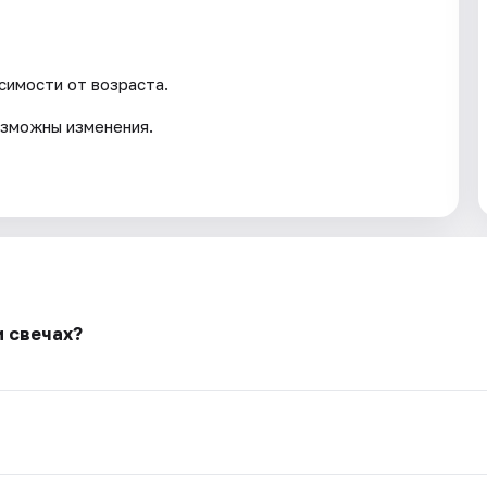
симости от возраста.
озможны изменения.
и свечах?