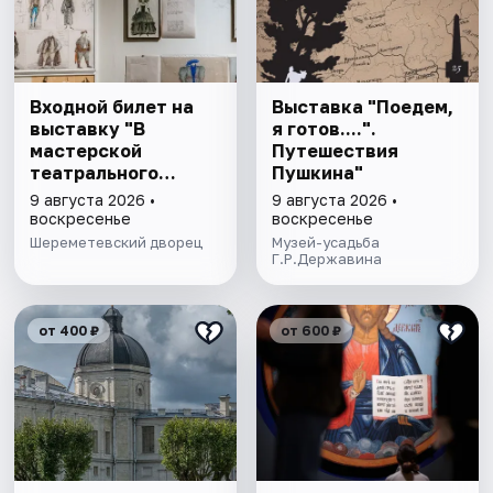
Входной билет на
Выставка "Поедем,
выставку "В
я готов....".
мастерской
Путешествия
театрального
Пушкина"
художника"
9 августа 2026 •
9 августа 2026 •
воскресенье
воскресенье
Шереметевский дворец
Музей-усадьба
Г.Р.Державина
от 400 ₽
от 600 ₽