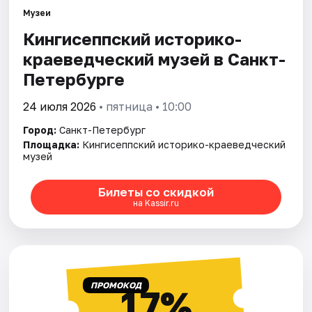
Музеи
Кингисеппский историко-
Города
краеведческий музей в Санкт-
Площадки
Петербурге
Артисты
24 июля 2026
• пятница • 10:00
Город:
Санкт-Петербург
Рейтинги
Площадка:
Кингисеппский историко-краеведческий
музей
Билеты со скидкой
на Kassir.ru
ПРОМОКОД
17%