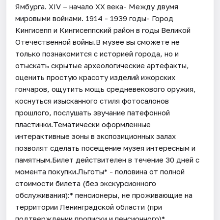
Ямбурга. XIV – начало XX века- Между двумя
мировыми войнами. 1914 - 1939 годы- Город
Кингисепп и Кингисеппский район в годы Великой
Отечественной войны.В музее вы сможете не
только познакомится с историей города, но и
отыскать скрытые археологические артефакты,
оценить простую красоту изделий ижорских
гончаров, ощутить мощь средневекового оружия,
коснуться изысканного стиля фотосалонов
прошлого, послушать звучание патефонной
пластинки.Тематически оформленные
интерактивные зоны в экспозиционных залах
позволят сделать посещение музея интересным и
памятным.Билет действителен в течение 30 дней с
момента покупки.Льготы* - половина от полной
стоимости билета (без экскурсионного
обслуживания):* пенсионеры, не проживающие на
территории Ленинградской области (при
подтверждении прописки и пенсионного)*