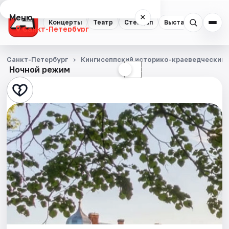
Меню
×
Концерты
Театр
Стендап
Выставки
Квест
Санкт-Петербург
Концерты
Санкт-Петербург
Кингисеппский историко-краеведческий 
Ночной режим
☀
☾
Театр
Стендап
Выставки
Квесты
Экскурсии
Спорт
События